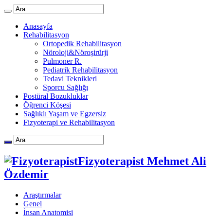
Anasayfa
Rehabilitasyon
Ortopedik Rehabilitasyon
Nöroloji&Nöroşirürji
Pulmoner R.
Pediatrik Rehabilitasyon
Tedavi Teknikleri
Sporcu Sağlığı
Postüral Bozukluklar
Öğrenci Köşesi
Sağlıklı Yaşam ve Egzersiz
Fizyoterapi ve Rehabilitasyon
Fizyoterapist Mehmet Ali
Özdemir
Araştırmalar
Genel
İnsan Anatomisi