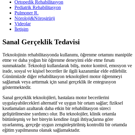
Ortopedik Rehabilitasyon
Pediatrik Rehabilitasyon
Pulmoner R.
Nöroloji&Nöroşirürji
Videolar
İletişim
Sanal Gerçeklik Tedavisi
Teknolojinin rehabilitasyonda kullanımı, öğrenme ortamını manipüle
etme ve daha yoğun bir öğrenme deneyimi elde etme fırsatı
sunmaktadır. Teknoloji kullanılarak biliş, motor kontrol, emosyon ve
irade, sosyal ve kişisel beceriler ile ilgili kazanımlar elde edilebilir.
Günümüzde diğer rehabilitasyon teknolojileri motor öğrenmeyi
sağlamak veya arttırmak için sanal gerçeklik ile entegrasyon
göstermektedir.
Sanal gerçeklik teknolojileri, hastalara motor becerilerini
uygulayabilecekleri alternatif ve uygun bir ortam sağlar; fiziksel
kısıtlamaları azaltarak daha etkin bir rehabilitasyon süreci
geliştirilmesine yardımcı olur. Bu teknolojiler, klinik ortamla
bütünleşmiş ve her bireyin kendine özgü ihtiyaçlarına göre
uyarlanmış, gerçeğe uygun zenginleştirilmiş kontrollü bir ortamda
eğitim yapılmasına olanak sağlamaktadır.