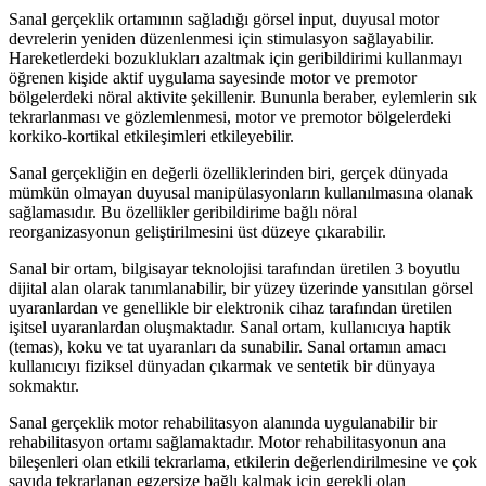
Sanal gerçeklik ortamının sağladığı görsel input, duyusal motor
devrelerin yeniden düzenlenmesi için stimulasyon sağlayabilir.
Hareketlerdeki bozuklukları azaltmak için geribildirimi kullanmayı
öğrenen kişide aktif uygulama sayesinde motor ve premotor
bölgelerdeki nöral aktivite şekillenir. Bununla beraber, eylemlerin sık
tekrarlanması ve gözlemlenmesi, motor ve premotor bölgelerdeki
korkiko-kortikal etkileşimleri etkileyebilir.
Sanal gerçekliğin en değerli özelliklerinden biri, gerçek dünyada
mümkün olmayan duyusal manipülasyonların kullanılmasına olanak
sağlamasıdır. Bu özellikler geribildirime bağlı nöral
reorganizasyonun geliştirilmesini üst düzeye çıkarabilir.
Sanal bir ortam, bilgisayar teknolojisi tarafından üretilen 3 boyutlu
dijital alan olarak tanımlanabilir, bir yüzey üzerinde yansıtılan görsel
uyaranlardan ve genellikle bir elektronik cihaz tarafından üretilen
işitsel uyaranlardan oluşmaktadır. Sanal ortam, kullanıcıya haptik
(temas), koku ve tat uyaranları da sunabilir. Sanal ortamın amacı
kullanıcıyı fiziksel dünyadan çıkarmak ve sentetik bir dünyaya
sokmaktır.
Sanal gerçeklik motor rehabilitasyon alanında uygulanabilir bir
rehabilitasyon ortamı sağlamaktadır. Motor rehabilitasyonun ana
bileşenleri olan etkili tekrarlama, etkilerin değerlendirilmesine ve çok
sayıda tekrarlanan egzersize bağlı kalmak için gerekli olan