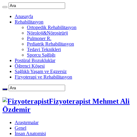
Anasayfa
Rehabilitasyon
Ortopedik Rehabilitasyon
Nöroloji&Nöroşirürji
Pulmoner R.
Pediatrik Rehabilitasyon
Tedavi Teknikleri
Sporcu Sağlığı
Postüral Bozukluklar
Öğrenci Köşesi
Sağlıklı Yaşam ve Egzersiz
Fizyoterapi ve Rehabilitasyon
Fizyoterapist Mehmet Ali
Özdemir
Araştırmalar
Genel
İnsan Anatomisi