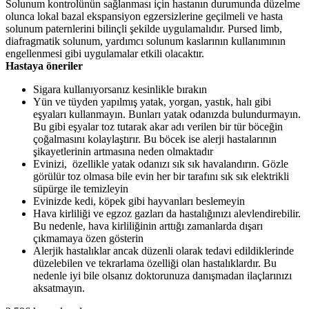
Solunum kontrolünün sağlanması için hastanın durumunda düzelme
olunca lokal bazal ekspansiyon egzersizlerine geçilmeli ve hasta
solunum paternlerini bilinçli şekilde uygulamalıdır. Pursed limb,
diafragmatik solunum, yardımcı solunum kaslarının kullanımının
engellenmesi gibi uygulamalar etkili olacaktır.
Hastaya öneriler
Sigara kullanıyorsanız kesinlikle bırakın
Yün ve tüyden yapılmış yatak, yorgan, yastık, halı gibi
eşyaları kullanmayın. Bunları yatak odanızda bulundurmayın.
Bu gibi eşyalar toz tutarak akar adı verilen bir tür böceğin
çoğalmasını kolaylaştırır. Bu böcek ise alerji hastalarının
şikayetlerinin artmasına neden olmaktadır
Evinizi, özellikle yatak odanızı sık sık havalandırın. Gözle
görülür toz olmasa bile evin her bir tarafını sık sık elektrikli
süpürge ile temizleyin
Evinizde kedi, köpek gibi hayvanları beslemeyin
Hava kirliliği ve egzoz gazları da hastalığınızı alevlendirebilir.
Bu nedenle, hava kirliliğinin arttığı zamanlarda dışarı
çıkmamaya özen gösterin
Alerjik hastalıklar ancak düzenli olarak tedavi edildiklerinde
düzelebilen ve tekrarlama özelliği olan hastalıklardır. Bu
nedenle iyi bile olsanız doktorunuza danışmadan ilaçlarınızı
aksatmayın.