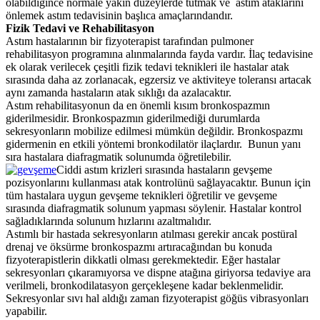
olabildiğince normale yakın düzeylerde tutmak ve astım ataklarını
önlemek astım tedavisinin başlıca amaçlarındandır.
Fizik Tedavi ve Rehabilitasyon
Astım hastalarının bir fizyoterapist tarafından pulmoner
rehabilitasyon programına alınmalarında fayda vardır. İlaç tedavisine
ek olarak verilecek çeşitli fizik tedavi teknikleri ile hastalar atak
sırasında daha az zorlanacak, egzersiz ve aktiviteye toleransı artacak
aynı zamanda hastaların atak sıklığı da azalacaktır.
Astım rehabilitasyonun da en önemli kısım bronkospazmın
giderilmesidir. Bronkospazmın giderilmediği durumlarda
sekresyonların mobilize edilmesi mümkün değildir. Bronkospazmı
gidermenin en etkili yöntemi bronkodilatör ilaçlardır. Bunun yanı
sıra hastalara diafragmatik solunumda öğretilebilir.
Ciddi astım krizleri sırasında hastaların gevşeme
pozisyonlarını kullanması atak kontrolünü sağlayacaktır. Bunun için
tüm hastalara uygun gevşeme teknikleri öğretilir ve gevşeme
sırasında diafragmatik solunum yapması söylenir. Hastalar kontrol
sağladıklarında solunum hızlarını azaltmalıdır.
Astımlı bir hastada sekresyonların atılması gerekir ancak postüral
drenaj ve öksürme bronkospazmı artıracağından bu konuda
fizyoterapistlerin dikkatli olması gerekmektedir. Eğer hastalar
sekresyonları çıkaramıyorsa ve dispne atağına giriyorsa tedaviye ara
verilmeli, bronkodilatasyon gerçekleşene kadar beklenmelidir.
Sekresyonlar sıvı hal aldığı zaman fizyoterapist göğüs vibrasyonları
yapabilir.