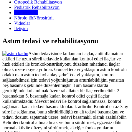
Ortopedik Rehabilitasyon
Pediatrik Rehabilitasyon
Pulmoner R.
Nöroloji&Nöroşirürji
Videolar
İletişim
Astım tedavi ve rehabilitasyonu
Astım tedavisinde kullanılan ilaçlar, antiinflamatuar
etkileri ile uzun süreli tedavide kullanılan kontrol edici ilaçlar ve
hızlı etkileri ile bronkokonstriksiyonu düzelten rahatlatıcı ilaçlar
olmak üzere ikiye ayrılırlar. Güncel tedavi yaklaşımı astım kontrolü
odaklı olan astım tedavi anlayışıdır.Tedavi yaklaşımı, kontrol
sağlanabilmesi için tedavi yoğunluğunun arttırılabildiğini yansıtan
beş basamak şeklinde düzenlenmiştir. Tüm basamaklarda
gerektiğinde kullanılmak üzere rahatlatıcı bir ilaç verilmelidir. 2.
basamaktan 5. basamağa kadar, kontrol edici çeşitli ilaçlar
kullanılmaktadır. Mevcut tedavi ile kontrol sağlanmazsa, kontrol
sağlanana kadar tedavi basamaklı olarak arttırılır. Kontrol en az 3 ay
süre ile sağlanırsa, bunu sürdürüldüğü en alt tedavi basamağını ve
tedavi dozunu saptamak üzere, tedavi basamaklı olarak azaltılabilir.
Belirtileri kontrol altına almak ve bunu sürdürmek, egzersiz dâhil
normal aktivite düzeyini sürdürmek, akciğer fonksiyonlarını