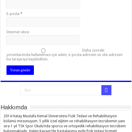
E-posta
*
İnternet sitesi
Daha sonraki
yorumlarımda kullanılması için adım, e-posta adresim ve site adresim
bu tarayıcıya kaydedilsin.
Hakkımda
2014 Hatay Mustafa Kemal Üniversitesi Fizik Tedavi ve Rehabilitasyon
bölümü mezunuyum. 5 yıllık özel eğitim ve rehabilitasyon tecrübemin yanı
sıra 1 yıl TSK Spor Okulu’nda sporcu ve ortopedik rehabilitasyon tecrübem
bulunmaktadır. Halen Kayseri’de hastalarıma evde fizik tedavi hizmeti