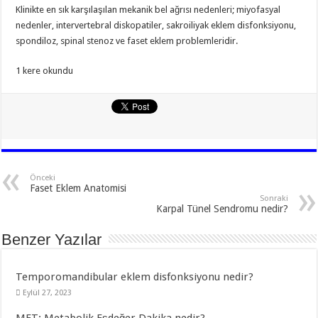
Klinikte en sık karşılaşılan mekanik bel ağrısı nedenleri; miyofasyal
nedenler, intervertebral diskopatiler, sakroiliyak eklem disfonksiyonu,
spondiloz, spinal stenoz ve faset eklem problemleridir.
1 kere okundu
Önceki
Faset Eklem Anatomisi
Sonraki
Karpal Tünel Sendromu nedir?
Benzer Yazılar
Temporomandibular eklem disfonksiyonu nedir?
Eylül 27, 2023
MET: Metabolik Eşdeğer Dakika nedir?