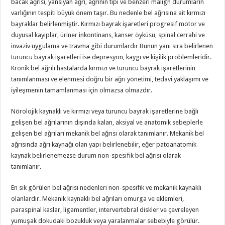
bacak ağrısı, yansıyan ağrı, ağrının tipi ve benzeri malign durumların
varlığının tespiti büyük önem taşır. Bu nedenle bel ağrısına ait kırmızı
bayraklar belirlenmiştir. Kırmızı bayrak işaretleri progresif motor ve
duyusal kayıplar, üriner inkontinans, kanser öyküsü, spinal cerrahi ve
invaziv uygulama ve travma gibi durumlardır Bunun yanı sıra belirlenen
turuncu bayrak işaretleri ise depresyon, kaygı ve kişilik problemleridir.
Kronik bel ağrılı hastalarda kırmızı ve turuncu bayrak işaretlerinin
tanımlanması ve elenmesi doğru bir ağrı yönetimi, tedavi yaklaşımı ve
iyileşmenin tamamlanması için olmazsa olmazdır.
Nörolojik kaynaklı ve kırmızı veya turuncu bayrak işaretlerine bağlı
gelişen bel ağrılarının dışında kalan, aksiyal ve anatomik sebeplerle
gelişen bel ağrıları mekanik bel ağrısı olarak tanımlanır. Mekanik bel
ağrısında ağrı kaynağı olan yapı belirlenebilir, eğer patoanatomik
kaynak belirlenemezse durum non-spesifik bel ağrısı olarak
tanımlanır.
En sık görülen bel ağrısı nedenleri non-spesifik ve mekanik kaynaklı
olanlardır. Mekanik kaynaklı bel ağrıları omurga ve eklemleri,
paraspinal kaslar, ligamentler, intervertebral diskler ve çevreleyen
yumuşak dokudaki bozukluk veya yaralanmalar sebebiyle görülür.