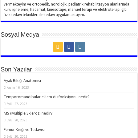
vermekteyim ve ortopedik, nörolojik, pediatrik rehabilitasyon alanlarında
kuru iğneleme, hacamat, kinesotape, manuel terapi ve elektroterapi gibi
fizik tedavi teknikleri ile tedavi uygulamaktayım.
Sosyal Medya
Son Yazılar
Ayak Bileği Anatomisi
Kasım 16, 2023
Temporomandibular eklem disfonksiyonu nedir?
Eylül 27, 2023
MS (Multiple Skleroz) nedir?
Eylül 20, 2023
Femur Kırığı ve Tedavisi
Eylül 20, 2023