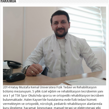
Hakkımda
2014 Hatay Mustafa Kemal Üniversitesi Fizik Tedavi ve Rehabilitasyon
bölümü mezunuyum. 5 yıllık özel eğitim ve rehabilitasyon tecrübemin yanı
sıra 1 yıl TSK Spor Okulu’nda sporcu ve ortopedik rehabilitasyon tecrübem
bulunmaktadır. Halen Kayseri’de hastalarıma evde fizik tedavi hizmeti
vermekteyim ve ortopedik, nörolojik, pediatrik rehabilitasyon alanlarında
kuru iğneleme, hacamat, kinesotape, manuel terapi ve elektroterapi gibi