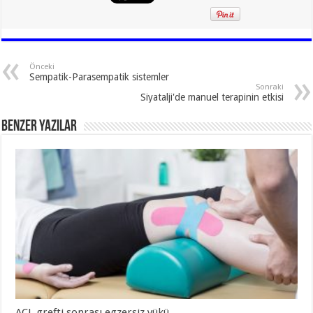
Önceki
Sempatik-Parasempatik sistemler
Sonraki
Siyatalji'de manuel terapinin etkisi
Benzer Yazılar
ACL grefti sonrası egzersiz yükü