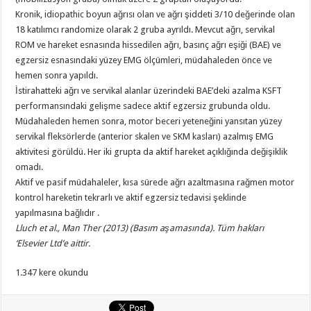
Kronik, idiopathic boyun ağrısı olan ve ağrı şiddeti 3/10 değerinde olan
18 katılımcı randomize olarak 2 gruba ayrıldı. Mevcut ağrı, servikal
ROM ve hareket esnasında hissedilen ağrı, basınç ağrı eşiği (BAE) ve
egzersiz esnasındaki yüzey EMG ölçümleri, müdahaleden önce ve
hemen sonra yapıldı.
İstirahatteki ağrı ve servikal alanlar üzerindeki BAE’deki azalma KSFT
performansındaki gelişme sadece aktif egzersiz grubunda oldu.
Müdahaleden hemen sonra, motor beceri yeteneğini yansıtan yüzey
servikal fleksörlerde (anterior skalen ve SKM kasları) azalmış EMG
aktivitesi görüldü. Her iki grupta da aktif hareket açıklığında değişiklik
omadı.
Aktif ve pasif müdahaleler, kısa sürede ağrı azaltmasına rağmen motor
kontrol hareketin tekrarlı ve aktif egzersiz tedavisi şeklinde
yapılmasına bağlıdır .
Lluch et al., Man Ther (2013) (Basım aşamasında). Tüm hakları
‘Elsevier Ltd’e aittir.
1.347 kere okundu