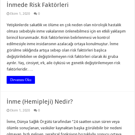
İnmede Risk Faktörleri
Ekim 1, 2020
0
Yetişkinlerde sakatlık ve ölüme en çok neden olan nörolojik hastalık
olması sebebiyle inme vakalarının önlenebilmesi için en etkili yaklaşım
birincil korunmadır. Risk faktörlerinin belirlenmesi ve kontrol
edilmesiyle inme insidansının azalacağı ortaya konulmuştur. İnme
görülme sıklığında artışa sebep olan risk faktörleri başlıca
değiştirilebilen ve değiştirilemeyen risk faktörleri olarak iki gruba
ayrılır. Yaş, cinsiyet, ırk, aile öyküsü ve genetik değiştirilemeyen risk
faktörleridir. …
Devamını Oku
İnme (Hemipleji) Nedir?
Ekim 1, 2020
0
İnme, Dünya Sağlık Örgütü tarafından “24 saatten uzun süren veya
ölümle sonuçlanan, vasküler kaynaktan başka görülebilir bir nedeni
olmayan, hızlı gelişen, serebral fonksiyon bozukluğu sonucu ortaya