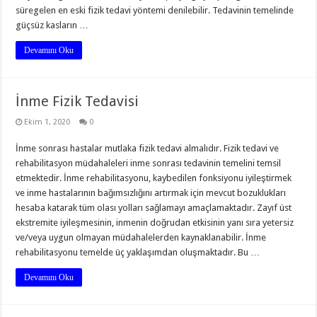
süregelen en eski fizik tedavi yöntemi denilebilir. Tedavinin temelinde
güçsüz kasların …
Devamını Oku
İnme Fizik Tedavisi
Ekim 1, 2020
0
İnme sonrası hastalar mutlaka fizik tedavi almalıdır. Fizik tedavi ve
rehabilitasyon müdahaleleri inme sonrası tedavinin temelini temsil
etmektedir. İnme rehabilitasyonu, kaybedilen fonksiyonu iyileştirmek
ve inme hastalarının bağımsızlığını artırmak için mevcut bozuklukları
hesaba katarak tüm olası yolları sağlamayı amaçlamaktadır. Zayıf üst
ekstremite iyileşmesinin, inmenin doğrudan etkisinin yanı sıra yetersiz
ve/veya uygun olmayan müdahalelerden kaynaklanabilir. İnme
rehabilitasyonu temelde üç yaklaşımdan oluşmaktadır. Bu …
Devamını Oku