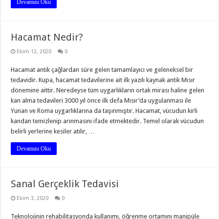
Devamını Oku
Hacamat Nedir?
Ekim 12, 2020
0
Hacamat antik çağlardan süre gelen tamamlayıcı ve geleneksel bir
tedavidir. Kupa, hacamat tedavilerine ait ilk yazılı kaynak antik Mısır
dönemine aittir. Neredeyse tüm uygarlıkların ortak mirası haline gelen
kan alma tedavileri 3000 yıl önce ilk defa Mısır’da uygulanması ile
Yunan ve Roma uygarlıklarına da taşınmıştır. Hacamat, vücudun kirli
kandan temizlenip arınmasını ifade etmektedir. Temel olarak vücudun
belirli yerlerine kesiler atılır, …
Devamını Oku
Sanal Gerçeklik Tedavisi
Ekim 3, 2020
0
Teknolojinin rehabilitasyonda kullanımı, öğrenme ortamını manipüle