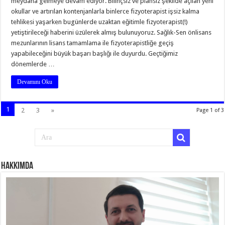
meydana gelmeye devam ediyor. Bilinçsiz ve plansız şekilde açılan yeni
okullar ve artırılan kontenjanlarla binlerce fizyoterapist işsiz kalma
tehlikesi yaşarken bugünlerde uzaktan eğitimle fizyoterapist(!)
yetiştirileceği haberini üzülerek almış bulunuyoruz. Sağlık-Sen önlisans
mezunlarının lisans tamamlama ile fizyoterapistliğe geçiş
yapabileceğini büyük başarı başlığı ile duyurdu. Geçtiğimiz
dönemlerde …
Devamını Oku
1
2
3
»
Page 1 of 3
Hakkımda