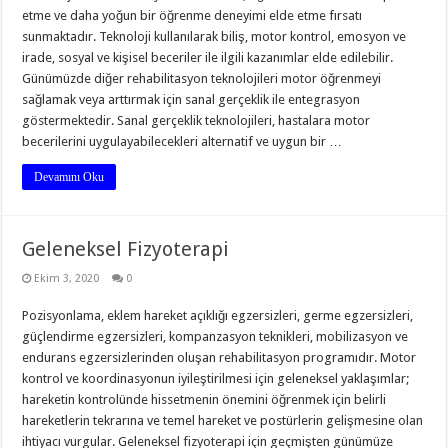
etme ve daha yoğun bir öğrenme deneyimi elde etme fırsatı
sunmaktadır. Teknoloji kullanılarak biliş, motor kontrol, emosyon ve
irade, sosyal ve kişisel beceriler ile ilgili kazanımlar elde edilebilir.
Günümüzde diğer rehabilitasyon teknolojileri motor öğrenmeyi
sağlamak veya arttırmak için sanal gerçeklik ile entegrasyon
göstermektedir. Sanal gerçeklik teknolojileri, hastalara motor
becerilerini uygulayabilecekleri alternatif ve uygun bir …
Devamını Oku
Geleneksel Fizyoterapi
Ekim 3, 2020
0
Pozisyonlama, eklem hareket açıklığı egzersizleri, germe egzersizleri,
güçlendirme egzersizleri, kompanzasyon teknikleri, mobilizasyon ve
endurans egzersizlerinden oluşan rehabilitasyon programıdır. Motor
kontrol ve koordinasyonun iyileştirilmesi için geleneksel yaklaşımlar;
hareketin kontrolünde hissetmenin önemini öğrenmek için belirli
hareketlerin tekrarına ve temel hareket ve postürlerin gelişmesine olan
ihtiyacı vurgular. Geleneksel fizyoterapi için geçmişten günümüze