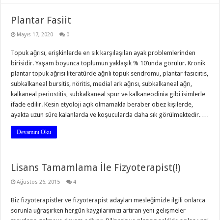
Plantar Fasiit
Mayıs 17, 2020
0
Topuk ağrısı, erişkinlerde en sık karşılaşılan ayak problemlerinden
birisidir. Yaşam boyunca toplumun yaklaşık % 10’unda görülür. Kronik
plantar topuk ağrısı literatürde ağrılı topuk sendromu, plantar fasiciitis,
subkalkaneal bursitis, nöritis, medial ark ağrısı, subkalkaneal ağrı,
kalkaneal periostitis, subkalkaneal spur ve kalkaneodinia gibi isimlerle
ifade edilir. Kesin etyoloji açık olmamakla beraber obez kişilerde,
ayakta uzun süre kalanlarda ve koşucularda daha sık görülmektedir. …
Devamını Oku
Lisans Tamamlama İle Fizyoterapist(!)
Ağustos 26, 2015
4
Biz fizyoterapistler ve fizyoterapist adayları mesleğimizle ilgili onlarca
sorunla uğraşırken hergün kaygılarımızı artıran yeni gelişmeler