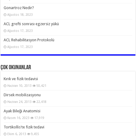
Gonartroz Nedir?
Ağustos 18, 2023
ACL grefti sonrası egzersiz yükü
Ağustos 17, 2023
ACL Rehabilitasyon Protokolü
Ağustos 17, 2023
Çok Okunanlar
Kırık ve fizik tedavisi
Haziran 10, 2013
50,421
Dirsek mobilizasyonu
Haziran 24, 2013
22,418
Ayak Bileği Anatomisi
Kasım 16, 2023
17,919
Tortikollis'te fizik tedavi
Ekim 6, 2013
9,455