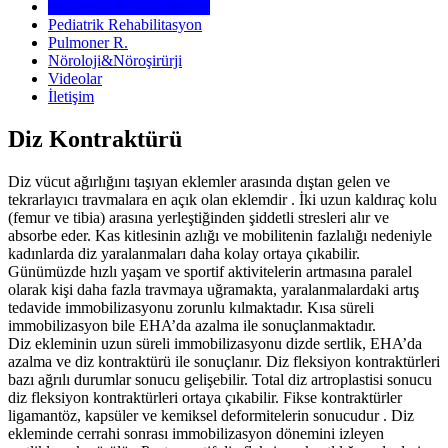
Ortopedik Rehabilitasyon
Pediatrik Rehabilitasyon
Pulmoner R.
Nöroloji&Nöroşirürji
Videolar
İletişim
Diz Kontraktürü
Diz vücut ağırlığını taşıyan eklemler arasında dıştan gelen ve
tekrarlayıcı travmalara en açık olan eklemdir . İki uzun kaldıraç kolu
(femur ve tibia) arasına yerleştiğinden şiddetli stresleri alır ve
absorbe eder. Kas kitlesinin azlığı ve mobilitenin fazlalığı nedeniyle
kadınlarda diz yaralanmaları daha kolay ortaya çıkabilir.
Günümüzde hızlı yaşam ve sportif aktivitelerin artmasına paralel
olarak kişi daha fazla travmaya uğramakta, yaralanmalardaki artış
tedavide immobilizasyonu zorunlu kılmaktadır. Kısa süreli
immobilizasyon bile EHA’da azalma ile sonuçlanmaktadır.
Diz ekleminin uzun süreli immobilizasyonu dizde sertlik, EHA’da
azalma ve diz kontraktürü ile sonuçlanır. Diz fleksiyon kontraktürleri
bazı ağrılı durumlar sonucu gelişebilir. Total diz artroplastisi sonucu
diz fleksiyon kontraktürleri ortaya çıkabilir. Fikse kontraktürler
ligamantöz, kapsüler ve kemiksel deformitelerin sonucudur . Diz
ekleminde cerrahi sonrası immobilizasyon dönemini izleyen