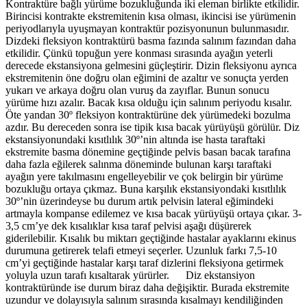
Kontraktüre bağlı yürüme bozukluğunda iki eleman birlikte etkilidir.
Birincisi kontrakte ekstremitenin kısa olması, ikincisi ise yürümenin
periyodlarıyla uyuşmayan kontraktür pozisyonunun bulunmasıdır.
Dizdeki fleksiyon kontraktürü basma fazında salınım fazından daha
etkilidir. Çünkü topuğun yere konması sırasında ayağın yeterli
derecede ekstansiyona gelmesini güçleştirir. Dizin fleksiyonu ayrıca
ekstremitenin öne doğru olan eğimini de azaltır ve sonuçta yerden
yukarı ve arkaya doğru olan vuruş da zayıflar. Bunun sonucu
yürüme hızı azalır. Bacak kısa olduğu için salınım periyodu kısalır.
Öte yandan 30º fleksiyon kontraktürüne dek yürümedeki bozulma
azdır. Bu dereceden sonra ise tipik kısa bacak yürüyüşü görülür. Diz
ekstansiyonundaki kısıtlılık 30º’nin altında ise hasta taraftaki
ekstremite basma dönemine geçtiğinde pelvis basan bacak tarafına
daha fazla eğilerek salınma döneminde bulunan karşı taraftaki
ayağın yere takılmasını engelleyebilir ve çok belirgin bir yürüme
bozukluğu ortaya çıkmaz. Buna karşılık ekstansiyondaki kısıtlılık
30º’nin üzerindeyse bu durum artık pelvisin lateral eğimindeki
artmayla kompanse edilemez ve kısa bacak yürüyüşü ortaya çıkar. 3-
3,5 cm’ye dek kısalıklar kısa taraf pelvisi aşağı düşürerek
giderilebilir. Kısalık bu miktarı geçtiğinde hastalar ayaklarını ekinus
durumuna getirerek telafi etmeyi seçerler. Uzunluk farkı 7,5-10
cm’yi geçtiğinde hastalar karşı taraf dizlerini fleksiyona getirmek
yoluyla uzun tarafı kısaltarak yürürler. Diz ekstansiyon
kontraktüründe ise durum biraz daha değişiktir. Burada ekstremite
uzundur ve dolayısıyla salınım sırasında kısalmayı kendiliğinden