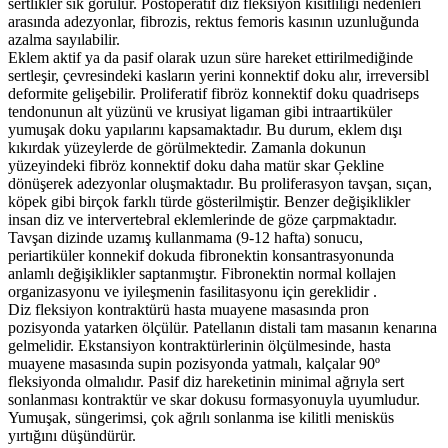
sertlikler sık görülür. Postoperatif diz fleksiyon kısıtlılığı nedenleri
arasında adezyonlar, fibrozis, rektus femoris kasının uzunluğunda
azalma sayılabilir.
Eklem aktif ya da pasif olarak uzun süre hareket ettirilmediğinde
sertleşir, çevresindeki kasların yerini konnektif doku alır, irreversibl
deformite gelişebilir. Proliferatif fibröz konnektif doku quadriseps
tendonunun alt yüzünü ve krusiyat ligaman gibi intraartiküler
yumuşak doku yapılarını kapsamaktadır. Bu durum, eklem dışı
kıkırdak yüzeylerde de görülmektedir. Zamanla dokunun
yüzeyindeki fibröz konnektif doku daha matür skar Ģekline
dönüşerek adezyonlar oluşmaktadır. Bu proliferasyon tavşan, sıçan,
köpek gibi birçok farklı türde gösterilmiştir. Benzer değişiklikler
insan diz ve intervertebral eklemlerinde de göze çarpmaktadır.
Tavşan dizinde uzamış kullanmama (9-12 hafta) sonucu,
periartiküler konnekif dokuda fibronektin konsantrasyonunda
anlamlı değişiklikler saptanmıştır. Fibronektin normal kollajen
organizasyonu ve iyileşmenin fasilitasyonu için gereklidir .
Diz fleksiyon kontraktürü hasta muayene masasında pron
pozisyonda yatarken ölçülür. Patellanın distali tam masanın kenarına
gelmelidir. Ekstansiyon kontraktürlerinin ölçülmesinde, hasta
muayene masasında supin pozisyonda yatmalı, kalçalar 90º
fleksiyonda olmalıdır. Pasif diz hareketinin minimal ağrıyla sert
sonlanması kontraktür ve skar dokusu formasyonuyla uyumludur.
Yumuşak, süngerimsi, çok ağrılı sonlanma ise kilitli menisküs
yırtığını düşündürür.