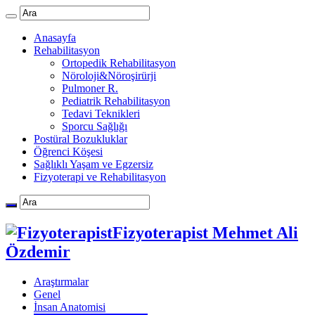
Anasayfa
Rehabilitasyon
Ortopedik Rehabilitasyon
Nöroloji&Nöroşirürji
Pulmoner R.
Pediatrik Rehabilitasyon
Tedavi Teknikleri
Sporcu Sağlığı
Postüral Bozukluklar
Öğrenci Köşesi
Sağlıklı Yaşam ve Egzersiz
Fizyoterapi ve Rehabilitasyon
Fizyoterapist Mehmet Ali
Özdemir
Araştırmalar
Genel
İnsan Anatomisi