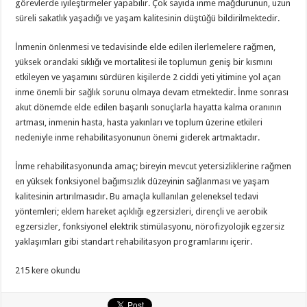
görevlerde iyileştirmeler yapabilir. Çok sayıda inme mağdurunun, uzun
süreli sakatlık yaşadığı ve yaşam kalitesinin düştüğü bildirilmektedir.
İnmenin önlenmesi ve tedavisinde elde edilen ilerlemelere rağmen,
yüksek orandaki sıklığı ve mortalitesi ile toplumun geniş bir kısmını
etkileyen ve yaşamını sürdüren kişilerde 2 ciddi yeti yitimine yol açan
inme önemli bir sağlık sorunu olmaya devam etmektedir. İnme sonrası
akut dönemde elde edilen başarılı sonuçlarla hayatta kalma oranının
artması, inmenin hasta, hasta yakınları ve toplum üzerine etkileri
nedeniyle inme rehabilitasyonunun önemi giderek artmaktadır.
İnme rehabilitasyonunda amaç; bireyin mevcut yetersizliklerine rağmen
en yüksek fonksiyonel bağımsızlık düzeyinin sağlanması ve yaşam
kalitesinin artırılmasıdır. Bu amaçla kullanılan geleneksel tedavi
yöntemleri; eklem hareket açıklığı egzersizleri, dirençli ve aerobik
egzersizler, fonksiyonel elektrik stimülasyonu, nörofizyolojik egzersiz
yaklaşımları gibi standart rehabilitasyon programlarını içerir.
215 kere okundu