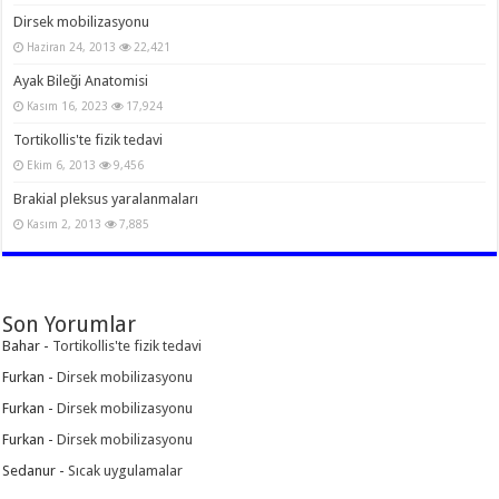
Dirsek mobilizasyonu
Haziran 24, 2013
22,421
Ayak Bileği Anatomisi
Kasım 16, 2023
17,924
Tortikollis'te fizik tedavi
Ekim 6, 2013
9,456
Brakial pleksus yaralanmaları
Kasım 2, 2013
7,885
Son Yorumlar
Bahar
-
Tortikollis'te fizik tedavi
Furkan
-
Dirsek mobilizasyonu
Furkan
-
Dirsek mobilizasyonu
Furkan
-
Dirsek mobilizasyonu
Sedanur
-
Sıcak uygulamalar