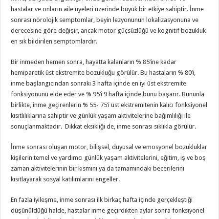
hastalar ve onların aile üyeleri üzerinde büyük bir etkiye sahiptir. İnme
sonrası nörolojik semptomlar, beyin lezyonunun lokalizasyonuna ve
derecesine göre değişir, ancak motor güçsüzlüğü ve kognitif bozukluk
en sık bildirilen semptomlardır.
Bir inmeden hemen sonra, hayatta kalanların % 85’ine kadar
hemiparetik üst ekstremite bozukluğu görülür. Bu hastaların % 80’i,
inme başlangıcından sonraki 3 hafta içinde en iyi üst ekstremite
fonksiyonunu elde eder ve % 95’i 9 hafta içinde bunu başarır. Bununla
birlikte, inme geçirenlerin % 55- 75’i üst ekstremitenin kalıcı fonksiyonel
kısıtlılıklarına sahiptir ve günlük yaşam aktivitelerine bağımlılığı ile
sonuçlanmaktadır. Dikkat eksikliği de, inme sonrası sıklıkla görülür.
İnme sonrası oluşan motor, bilişsel, duyusal ve emosyonel bozukluklar
kişilerin temel ve yardımcı günlük yaşam aktivitelerini, eğitim, iş ve boş
zaman aktivitelerinin bir kısmını ya da tamamındaki becerilerini
kısıtlayarak sosyal katılımlarını engeller.
En fazla iyileşme, inme sonrası ilk birkaç hafta içinde gerçekleştiği
düşünüldüğü halde, hastalar inme geçirdikten aylar sonra fonksiyonel