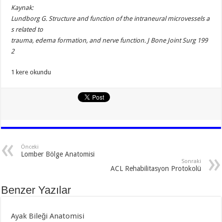
Kaynak:
Lundborg G. Structure and function of the intraneural microvessels a
s related to
trauma, edema formation, and nerve function. J Bone Joint Surg 199
2
1 kere okundu
Önceki
Lomber Bölge Anatomisi
Sonraki
ACL Rehabilitasyon Protokolü
Benzer Yazılar
Ayak Bileği Anatomisi