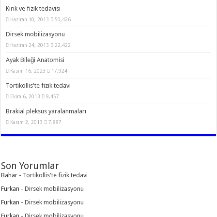
Kırık ve fizik tedavisi
Haziran 10, 2013
50,426
Dirsek mobilizasyonu
Haziran 24, 2013
22,422
Ayak Bileği Anatomisi
Kasım 16, 2023
17,924
Tortikollis'te fizik tedavi
Ekim 6, 2013
9,457
Brakial pleksus yaralanmaları
Kasım 2, 2013
7,887
Son Yorumlar
Bahar
-
Tortikollis'te fizik tedavi
Furkan
-
Dirsek mobilizasyonu
Furkan
-
Dirsek mobilizasyonu
Furkan
-
Dirsek mobilizasyonu