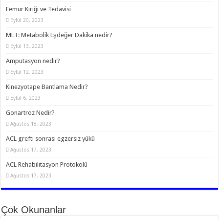
Femur Kırığı ve Tedavisi
Eylül 20, 2023
MET: Metabolik Eşdeğer Dakika nedir?
Eylül 13, 2023
Amputasyon nedir?
Eylül 12, 2023
Kinezyotape Bantlama Nedir?
Eylül 6, 2023
Gonartroz Nedir?
Ağustos 18, 2023
ACL grefti sonrası egzersiz yükü
Ağustos 17, 2023
ACL Rehabilitasyon Protokolü
Ağustos 17, 2023
Çok Okunanlar