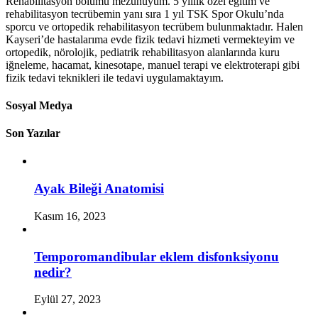
Rehabilitasyon bölümü mezunuyum. 5 yıllık özel eğitim ve
rehabilitasyon tecrübemin yanı sıra 1 yıl TSK Spor Okulu’nda
sporcu ve ortopedik rehabilitasyon tecrübem bulunmaktadır. Halen
Kayseri’de hastalarıma evde fizik tedavi hizmeti vermekteyim ve
ortopedik, nörolojik, pediatrik rehabilitasyon alanlarında kuru
iğneleme, hacamat, kinesotape, manuel terapi ve elektroterapi gibi
fizik tedavi teknikleri ile tedavi uygulamaktayım.
Sosyal Medya
Son Yazılar
Ayak Bileği Anatomisi
Kasım 16, 2023
Temporomandibular eklem disfonksiyonu
nedir?
Eylül 27, 2023