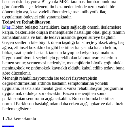
basıncı riski taşıyorsa BT ya da MRG taraması lumbar punktura
göre öncelik taşır. Menenjitin bazı nedenlerinde uzun vadeli bir
dönem için aşı, kısa vadeli dönemler içinse antibiyotik ilaç
uygulamarı önleyici etki yaratmaktadır.
Tedavi ve Rehabilitasyon
Tıbbın bulaşıcı hastalıklara karşı sağla­dığı önemli ilerlemelere
karşın, bakteri­lerle oluşan menenjitlerde hastalığın olası gidişi tanının
zamanlamasına ve tanı ile tedavi arasında geçen süreye bağlıdır.
Geçen saatlerin bile büyük önem taşıdığı bu süreçte yüksek ateş, baş
ağrısı, zihinsel bozukluklar gibi be­lirtiler karşısında kalan hekim,
birkaç saat içinde hastalık tanısını koyup teda­viye başlamalıdır.
Uygun antibiyotik se­çimi için gerekli olan laboratuvar testle­rinin
hemen sonuç vermemesi nedeniy­le, menenjitlerin büyük çoğunlukla
meningokok ve pnömokok kaynaklı oldu­ğu kabul edilip tedavi buna
göre düzen­lenir.
Menenjit rehabilitasyonunda ise tedavi fizyoterapistin
değerlendirmesinin ardında hastanın semptomlarına yönelik
uygulanır. Hastalarda mental gerilik varsa rehabilitasyon programını
uygulamak oldukça zor olacaktır. Bazen menenjitten sonra
parkinsonian sendromu açığa çıkabilir. Bu sendromda belirtiler
normal Parkinson hastalığından daha erken açığa çıkar ve daha hızlı
ilerleme gösterir.
1.762 kere okundu