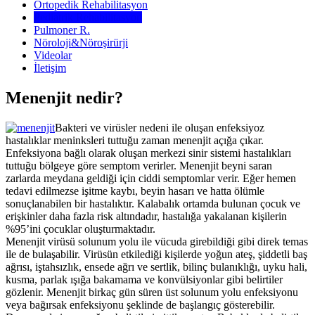
Ortopedik Rehabilitasyon
Pediatrik Rehabilitasyon
Pulmoner R.
Nöroloji&Nöroşirürji
Videolar
İletişim
Menenjit nedir?
Bakteri ve virüsler nedeni ile oluşan enfeksiyoz
hastalıklar meninksleri tuttuğu zaman menenjit açığa çıkar.
Enfeksiyona bağlı olarak oluşan merkezi sinir sistemi hastalıkları
tuttuğu bölgeye göre semptom verirler. Menenjit beyni saran
zarlarda meydana geldiği için ciddi semptomlar verir. Eğer hemen
tedavi edilmezse işitme kaybı, beyin hasarı ve hatta ölümle
sonuçlanabilen bir hastalıktır. Kalabalık ortamda bulunan çocuk ve
erişkinler daha fazla risk altındadır, hastalığa yakalanan kişilerin
%95’ini çocuklar oluşturmaktadır.
Menenjit virüsü solunum yolu ile vücuda girebildiği gibi direk temas
ile de bulaşabilir. Virüsün etkilediği kişilerde yoğun ateş, şiddetli baş
ağrısı, iştahsızlık, ensede ağrı ve sertlik, bilinç bulanıklığı, uyku hali,
kusma, parlak ışığa bakamama ve konvülsiyonlar gibi belirtiler
gözlenir. Menenjit birkaç gün süren üst solunum yolu enfeksiyonu
veya bağırsak enfeksiyonu şeklinde de başlangıç gösterebilir.