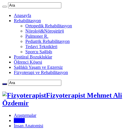
Anasayfa
Rehabilitasyon
Ortopedik Rehabilitasyon
Nöroloji&Nöroşirürji
Pulmoner R.
Pediatrik Rehabilitasyon
Tedavi Teknikleri
Sporcu Sağlığı
Postüral Bozukluklar
Öğrenci Köşesi
Sağlıklı Yaşam ve Egzersiz
Fizyoterapi ve Rehabilitasyon
Fizyoterapist Mehmet Ali
Özdemir
Araştırmalar
Genel
İnsan Anatomisi