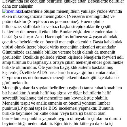
Devamında ise çocuğun belirtileri gittikçe artar. Bebeklerde belirtiler
daha zor anlaşılır.
Bakterilerle oluşan menenjitlerin yakla­şık yüzde 90′ında
etken mikroorganiz­ma meningokok (Neisseria meningitidis) ve
pnömokoktur (Streptococcus pneumoniae). Haemophüus
influenzae, stafilokoklar ve bazı başka streptokoklar ile çeşitli
bakteriler de menenjit etkeni­dir. Bunlar erişkinlerde ender olarak
hastalığa yol açar. Ama Haemophüus influenzae 4 yaşın altındaki
çocuk ve bebeklerde en önemli menenjit etkeni­dir. Başta kabakulak
virüsü olmak üzere birçok virüs menenjitin etkenleri arasındadır.
Günümüzde azalmakla birlikte vereme bağlı olarak da menenjit
görüle­bilir. Özellikle göllerde yüzen kişilerde Naegleria foyvleri adlı
amip türünün bu-laşmasıyla ortaya çıkan menenjit ender görülmekle
birlikte ölümcüldür. Öte yandan bağışıklık sistemi baskılanmış
kişilerde, Özellikle AİDS hastalarında maya grubu mantarlardan
Cryptococcus neoformans menenjit etkeni olarak git­tikçe daha sık
görülmektedir.
Menenjit yukarıda sayılan belirtilerin ışığında tanısı rahat konabilen
bir hastalıktır. Ancak hafif baş ağrısı ve diğer belirtilerin hafif
seyrettiği başlangıç tipi menenjitte tanı koymak güç olabilir.
Menenjiti tespit ve analiz etmenin en önemli yöntemi lumbar
punktur(LP,spinal tap) ile BOS incelemesi yapmaktır. Bununla
birlikte beyninde bir kütle olanı veya kafa içi basıncı olan
birine lumbar punktur yapmak uygun olmayabilir çünkü bu durum
beyinde fıtığa neden olabilir. Eğer birisi bir kütle ya da kafa içi