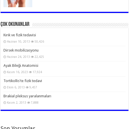
Çok Okunanlar
Kırık ve fizik tedavisi
Haziran 10, 2013
50,426
Dirsek mobilizasyonu
Haziran 24, 2013
22,425
Ayak Bileği Anatomisi
Kasım 16, 2023
17,924
Tortikollis'te fizik tedavi
Ekim 6, 2013
9,457
Brakial pleksus yaralanmaları
Kasım 2, 2013
7,888
Son Yorumlar