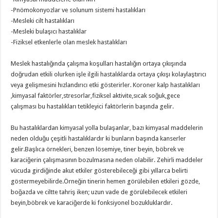
-Pnömokonyozlar ve solunum sistemi hastalıkları
-Mesleki cilt hastalıkları
-Mesleki bulaşıcı hastalıklar
-Fiziksel etkenlerle olan meslek hastalıkları
Meslek hastalığında çalışma koşulları hastalığın ortaya çıkışında
doğrudan etkili olurken işle ilgili hastalıklarda ortaya çıkışı kolaylaştırıcı
veya gelişmesini hızlandırıcı etki gösterirler. Koroner kalp hastalıkları
,kimyasal faktörler,stresorlar,fiziksel aktivite,sıcak soğuk,gece
çalışması bu hastalıkları tetikleyici faktörlerin başında gelir.
Bu hastalıklardan kimyasal yolla bulaşanlar, bazı kimyasal maddelerin
neden olduğu çeşitli hastalıklardır ki bunların başında kanserler
gelir.Başlıca örnekleri, benzen lösemiye, tiner beyin, böbrek ve
karaciğerin çalışmasının bozulmasına neden olabilir. Zehirli maddeler
vücuda girdiğinde akut etkiler gösterebileceği gibi yıllarca belirti
göstermeyebilirde.Örneğin tinerin hemen görülebilen etkileri gözde,
boğazda ve ciltte tahriş iken; uzun vade de görülebilecek etkileri
beyin,böbrek ve karaciğerde ki fonksiyonel bozukluklardır.