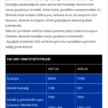
hastalığa yakalandığında işten ayrılsa bile hastalığın ilerlemesinin
önüne geçilemez. Kroniktir. Erken fazlar genellikle asemptomatiktir.AC
filminde basit nodüler infiltrasyon, ilerleme ile en sık semptom efor
dispnesi, öksürük ve balgam, KOAH geliştiğinde wheezing klinik
belirtileridir.
Silikozis için bilinen etkili bir tedavi yöntemi yoktur.Sadece koruyucu
önlemler alınarak hastalığın önüne geçilmesi mümkündür.
Aşşağıda ki tabloda SGK verilerine göre bu hastalıkların görülme
sıklığı gösterilmiştir;
SSK 2007-2008
İ
STAT
İ
ST
İ
KLER
İ
2007 yılı
2008 yılı
İş Kazası
80602
72963
Meslek Hastalığı
1208
539
1956
1694
Sürekli iş göremezlik sayısı
İş kazası / Meslek hast.
1550 / 406
1452 / 242