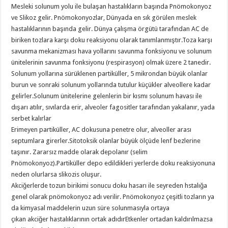
Mesleki solunum yolu ile bulaşan hastalıkların başında Pnömokonyoz
ve Slikoz gelir. Pnömokonyozlar, Dünyada en sık görülen meslek
hastalıklarının başında gelir. Dünya çalışma örgütü tarafından AC de
biriken tozlara karşı doku reaksiyonu olarak tanımlanmıştır.Toza karşı
savunma mekanizması hava yollarını savunma fonksiyonu ve solunum
ünitelerinin savunma fonksiyonu (respirasyon) olmak üzere 2 tanedir.
Solunum yollarına sürüklenen partiküller, 5 mikrondan büyük olanlar
burun ve sonraki solunum yollarında tutulur küçükler alveollere kadar
gelirler.Solunum ünitelerine gelenlerin bir kısmı solunum havası ile
dışarı atılır, sıvılarda erir, alveoler fagositler tarafından yakalanır, yada
serbet kalırlar
Erimeyen partiküller, AC dokusuna penetre olur, alveoller arası
septumlara girerler.Sitotoksik olanlar büyük ölçüde lenf bezlerine
taşınır. Zararsız madde olarak depolanır (selim
Pnömokonyoz).Partiküller depo edildikleri yerlerde doku reaksiyonuna
neden olurlarsa slikozis oluşur.
Akciğerlerde tozun birikimi sonucu doku hasarı ile seyreden hstalığa
genel olarak pnömokonyoz adı verilir. Pnömokonyoz çeşitli tozların ya
da kimyasal maddelerin uzun süre solunmasıyla ortaya
çıkan akciğer hastalıklarının ortak adıdırEtkenler ortadan kaldırılmazsa