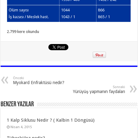
Ölüm sayısı
1044
866
İş kazası / Meslek hast.
1043 / 1
865 / 1
2.799 kere okundu
Önceki
Myokard Enfraktüsü nedir?
Sonraki
Yürüyüş yapmanın faydaları
Benzer Yazılar
1 Kalp Siklusu Nedir ? ( Kalbin 1 Döngüsü)
Nisan 4, 2015
Tüberküloz nedir?