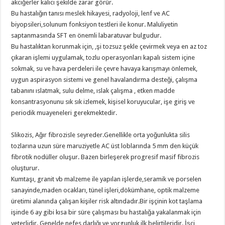
akciğerler kalıcı şekilde zarar görür.
Bu hastalığın tanısı meslek hikayesi, radyoloji, lenf ve AC
biyopsileri,solunum fonksiyon testleri ile konur. Maluliyetin
saptanmasında SFT en önemli labaratuvar bulgudur.
Bu hastalıktan korunmak için, ,şi tozsuz şekle çevirmek veya en az toz
çıkaran işlemi uygulamak, tozlu operasyonları kapalı sistem içine
sokmak, su ve hava perdeleri ile çevre havaya karışmayı önlemek,
uygun aspirasyon sistemi ve genel havalandırma desteği, çalışma
tabanını ıslatmak, sulu delme, ıslak çalışma , etken madde
konsantrasyonunu sık sık izlemek, kişisel koruyucular, işe giriş ve
periodik muayeneleri gerekmektedir.
Slikozis, Ağır fibrozisle seyreder.Genellikle orta yoğunlukta silis
tozlarına uzun süre maruziyetle AC üst loblarında 5 mm den küçük
fibrotik nodüller oluşur. Bazen birleşerek progresif masif fibrozis
oluşturur.
Kumtaşı, granit vb malzeme ile yapılan işlerde,seramik ve porselen
sanayinde,maden ocakları, tünel işleri,dökümhane, optik malzeme
üretimi alanında çalışan kişiler risk altındadır.Bir işçinin kot taşlama
işinde 6 ay gibi kısa bir süre çalışması bu hastalığa yakalanmak için
yeterlidir. Genelde nefes darlığı ve yorgunluk ilk belirtileridir. İşçi