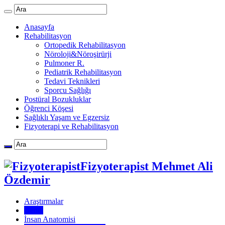
Anasayfa
Rehabilitasyon
Ortopedik Rehabilitasyon
Nöroloji&Nöroşirürji
Pulmoner R.
Pediatrik Rehabilitasyon
Tedavi Teknikleri
Sporcu Sağlığı
Postüral Bozukluklar
Öğrenci Köşesi
Sağlıklı Yaşam ve Egzersiz
Fizyoterapi ve Rehabilitasyon
Fizyoterapist Mehmet Ali
Özdemir
Araştırmalar
Genel
İnsan Anatomisi