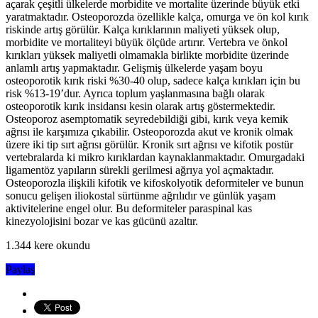
açarak çeşitli ülkelerde morbidite ve mortalite üzerinde büyük etki
yaratmaktadır. Osteoporozda özellikle kalça, omurga ve ön kol kırık
riskinde artış görülür. Kalça kırıklarının maliyeti yüksek olup,
morbidite ve mortaliteyi büyük ölçüde artırır. Vertebra ve önkol
kırıkları yüksek maliyetli olmamakla birlikte morbidite üzerinde
anlamlı artış yapmaktadır. Gelişmiş ülkelerde yaşam boyu
osteoporotik kırık riski %30-40 olup, sadece kalça kırıkları için bu
risk %13-19’dur. Ayrıca toplum yaşlanmasına bağlı olarak
osteoporotik kırık insidansı kesin olarak artış göstermektedir.
Osteoporoz asemptomatik seyredebildiği gibi, kırık veya kemik
ağrısı ile karşımıza çıkabilir. Osteoporozda akut ve kronik olmak
üzere iki tip sırt ağrısı görülür. Kronik sırt ağrısı ve kifotik postür
vertebralarda ki mikro kırıklardan kaynaklanmaktadır. Omurgadaki
ligamentöz yapıların sürekli gerilmesi ağrıya yol açmaktadır.
Osteoporozla ilişkili kifotik ve kifoskolyotik deformiteler ve bunun
sonucu gelişen iliokostal sürtünme ağrılıdır ve günlük yaşam
aktivitelerine engel olur. Bu deformiteler paraspinal kas
kinezyolojisini bozar ve kas gücünü azaltır.
1.344 kere okundu
Paylaş