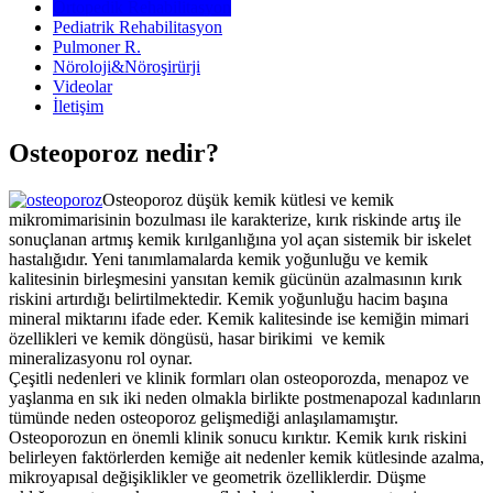
Ortopedik Rehabilitasyon
Pediatrik Rehabilitasyon
Pulmoner R.
Nöroloji&Nöroşirürji
Videolar
İletişim
Osteoporoz nedir?
Osteoporoz düşük kemik kütlesi ve kemik
mikromimarisinin bozulması ile karakterize, kırık riskinde artış ile
sonuçlanan artmış kemik kırılganlığına yol açan sistemik bir iskelet
hastalığıdır. Yeni tanımlamalarda kemik yoğunluğu ve kemik
kalitesinin birleşmesini yansıtan kemik gücünün azalmasının kırık
riskini artırdığı belirtilmektedir. Kemik yoğunluğu hacim başına
mineral miktarını ifade eder. Kemik kalitesinde ise kemiğin mimari
özellikleri ve kemik döngüsü, hasar birikimi ve kemik
mineralizasyonu rol oynar.
Çeşitli nedenleri ve klinik formları olan osteoporozda, menapoz ve
yaşlanma en sık iki neden olmakla birlikte postmenapozal kadınların
tümünde neden osteoporoz gelişmediği anlaşılamamıştır.
Osteoporozun en önemli klinik sonucu kırıktır. Kemik kırık riskini
belirleyen faktörlerden kemiğe ait nedenler kemik kütlesinde azalma,
mikroyapısal değişiklikler ve geometrik özelliklerdir. Düşme