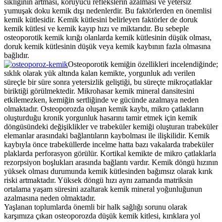
sıklığının artması, koruyucu reflekslerin azalması ve yetersiz
yumuşak doku kemik dışı nedenlerdir. Bu faktörlerden en önemlisi
kemik kütlesidir. Kemik kütlesini belirleyen faktörler de doruk
kemik kütlesi ve kemik kayıp hızı ve miktarıdır. Bu sebeple
osteoporotik kemik kırığı olanlarda kemik kütlesinin düşük olması,
doruk kemik kütlesinin düşük veya kemik kaybının fazla olmasına
bağlıdır.
Osteoporotik kemiğin özellikleri incelendiğinde;
sıklık olarak yük altında kalan kemikte, yorgunluk adı verilen
süreçle bir süre sonra yetersizlik geliştiği, bu süreçte mikroçatlaklar
biriktiği görülmektedir. Mikrohasar kemik mineral dansitesini
etkilemezken, kemiğin sertliğinde ve gücünde azalmaya neden
olmaktadır. Osteoporozda oluşan kemik kaybı, mikro çatlakların
oluşturduğu kronik yorgunluk hasarını tamir etmek için kemik
döngüsündeki değişiklikler ve trabeküler kemiği oluşturan trabeküler
elemanlar arasındaki bağlantıların kaybolması ile ilişkilidir. Kemik
kaybıyla önce trabeküllerde incelme hatta bazı vakalarda trabeküler
plaklarda perforasyon görülür. Kortikal kemikte de mikro çatlaklarla
rezorpsiyon boşlukları arasında bağlantı vardır. Kemik döngü hızının
yüksek olması durumunda kemik kütlesinden bağımsız olarak kırık
riski artmaktadır. Yüksek döngü hızı aynı zamanda matriksin
ortalama yaşam süresini azaltarak kemik mineral yoğunluğunun
azalmasına neden olmaktadır.
Yaşlanan toplumlarda önemli bir halk sağlığı sorunu olarak
karşımıza çıkan osteoporozda düşük kemik kitlesi, kırıklara yol