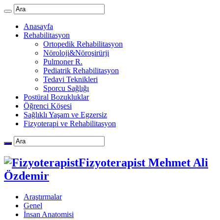
Anasayfa
Rehabilitasyon
Ortopedik Rehabilitasyon
Nöroloji&Nöroşirürji
Pulmoner R.
Pediatrik Rehabilitasyon
Tedavi Teknikleri
Sporcu Sağlığı
Postüral Bozukluklar
Öğrenci Köşesi
Sağlıklı Yaşam ve Egzersiz
Fizyoterapi ve Rehabilitasyon
Fizyoterapist Mehmet Ali
Özdemir
Araştırmalar
Genel
İnsan Anatomisi