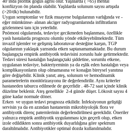
40’ında plöritik göğüs ağrısı olur. Yaşlılarda ( >65) mental
konfüzyon ön planda olabilir. Yaşlılarda solunum sayısı artışıda
(>20/dk) bulunabilir.
Uygun semptomlar ve fizik muayene bulgularının varlığında ve -
eğer mümkünse- alınan akciger radyogramlarında infiltratların
gözlenmesi tanı için yeterlidir.
Pnömoni olgularında, tedaviye gecikmeden başlanması, özellikle
yaslı hastalarda prognozu olumlu yönde etkileyebilmektedir. Tüm
invazif işlemler ve gelişmiş laboratuvar desteğine karşın, TGP
olgularının yaklaşık yarısında etken saptanamamaktadır. Bu durum
başlangıçta empirik antibiyotik tedavisini zorunlu hale getirmektedir.
Tedavi süresi hastalığın başlangıçtaki şiddetine, sorumlu etkene,
uygulanan tedaviye, bakteriyeminin ya da eşlik eden hastalığın veya
komplikasyonların olup olmamasına ve konağın bireysel yanıtına
göre değişebilir. Klinik yanıt; ateş, solunum ve hemodinamik
parametrelerin monitörizasyonu ile değerlendirilir. Aynı kriterler
hastaneden taburcu edilmede de geçerlidir . 48-72 saat içinde klinik
düzelme beklenir. Ateş genellikle 2-4 günde düşer. Lökosit sayısı 4
güne kadar normale döner.
Erken ve uygun tedavi prognoza etkilidir. İnfeksiyonun geliştiği
servisin ya da en azından hastanenin mikrobiyolojik flora ve
antibiyotik direnç paternlerinin değerlendirilmesi gereklidir. Öneriler
yalnızca empirik antibiyotik uygulanması için geçerli olup, etken
izole edildikten sonra antibiyotik duyarlılığına göre spektrum
daraltılmalıdır. Antibiyotikler optimal dozda kullanılmalıdır.