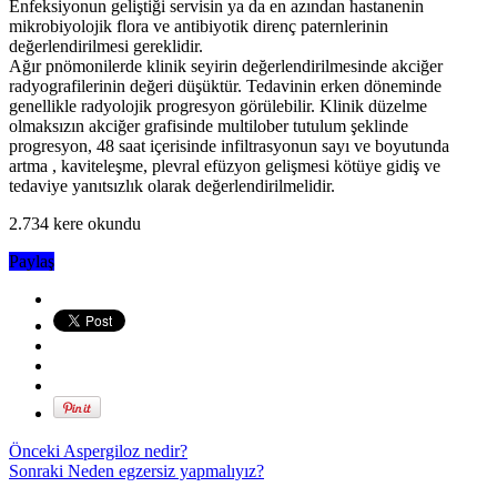
Enfeksiyonun geliştiği servisin ya da en azından hastanenin
mikrobiyolojik flora ve antibiyotik direnç paternlerinin
değerlendirilmesi gereklidir.
Ağır pnömonilerde klinik seyirin değerlendirilmesinde akciğer
radyografilerinin değeri düşüktür. Tedavinin erken döneminde
genellikle radyolojik progresyon görülebilir. Klinik düzelme
olmaksızın akciğer grafisinde multilober tutulum şeklinde
progresyon, 48 saat içerisinde infiltrasyonun sayı ve boyutunda
artma , kaviteleşme, plevral efüzyon gelişmesi kötüye gidiş ve
tedaviye yanıtsızlık olarak değerlendirilmelidir.
2.734 kere okundu
Paylaş
Önceki
Aspergiloz nedir?
Sonraki
Neden egzersiz yapmalıyız?