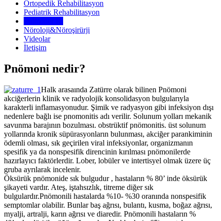
Ortopedik Rehabilitasyon
Pediatrik Rehabilitasyon
Pulmoner R.
Nöroloji&Nöroşirürji
Videolar
İletişim
Pnömoni nedir?
Halk arasaında Zatürre olarak bilinen Pnömoni
akciğerlerin klinik ve radyolojik konsolidasyon bulgularıyla
karakterli inflamasyonudur. Şimik ve radyasyon gibi infeksiyon dışı
nedenlere bağlı ise pnomonitis adı verilir. Solunum yolları mekanik
savunma barajının bozulması. obstrüktif pnömonitis. üst solunum
yollarında kronik süpürasyonların bulunması, akciğer parankiminin
ödemli olması, sık geçirilen viral infeksiyonlar, organizmanın
spesifik ya da nonspesifik direncinin kırılması pnömonilerde
hazırlayıcı faktörlerdir. Lober, lobüler ve intertisyel olmak üzere üç
gruba ayrılarak incelenir.
Öksürük pnömonide sık bulgudur , hastaların % 80’ inde öksürük
şikayeti vardır. Ateş, iştahsızlık, titreme diğer sık
bulgulardır.Pnömonili hastalarda %10- %30 oranında nonspesifik
semptomlar olabilir. Bunlar baş ağrısı, bulantı, kusma, boğaz ağrısı,
myalji, artralji, karın ağrısı ve diaredir. Pnömonili hastaların %