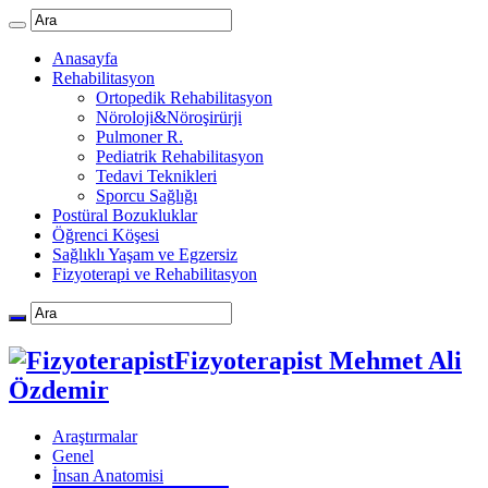
Anasayfa
Rehabilitasyon
Ortopedik Rehabilitasyon
Nöroloji&Nöroşirürji
Pulmoner R.
Pediatrik Rehabilitasyon
Tedavi Teknikleri
Sporcu Sağlığı
Postüral Bozukluklar
Öğrenci Köşesi
Sağlıklı Yaşam ve Egzersiz
Fizyoterapi ve Rehabilitasyon
Fizyoterapist Mehmet Ali
Özdemir
Araştırmalar
Genel
İnsan Anatomisi