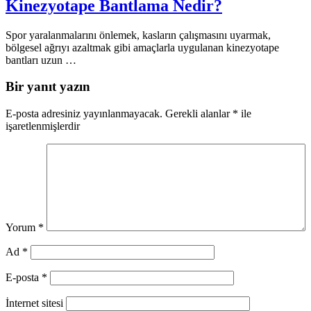
Kinezyotape Bantlama Nedir?
Spor yaralanmalarını önlemek, kasların çalışmasını uyarmak,
bölgesel ağrıyı azaltmak gibi amaçlarla uygulanan kinezyotape
bantları uzun …
Bir yanıt yazın
E-posta adresiniz yayınlanmayacak.
Gerekli alanlar
*
ile
işaretlenmişlerdir
Yorum
*
Ad
*
E-posta
*
İnternet sitesi