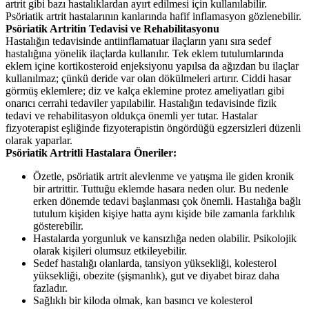
artrit gibi bazı hastalıklardan ayırt edilmesi için kullanılabilir.
Psöriatik artrit hastalarının kanlarında hafif inflamasyon gözlenebilir.
Psöriatik Artritin Tedavisi ve Rehabilitasyonu
Hastalığın tedavisinde antiinflamatuar ilaçların yanı sıra sedef
hastalığına yönelik ilaçlarda kullanılır. Tek eklem tutulumlarında
eklem içine kortikosteroid enjeksiyonu yapılsa da ağızdan bu ilaçlar
kullanılmaz; çünkü deride var olan dökülmeleri artırır. Ciddi hasar
görmüş eklemlere; diz ve kalça eklemine protez ameliyatları gibi
onarıcı cerrahi tedaviler yapılabilir. Hastalığın tedavisinde fizik
tedavi ve rehabilitasyon oldukça önemli yer tutar. Hastalar
fizyoterapist eşliğinde fizyoterapistin öngördüğü egzersizleri düzenli
olarak yaparlar.
Psöriatik Artritli Hastalara Öneriler:
Özetle, psöriatik artrit alevlenme ve yatışma ile giden kronik
bir artrittir. Tuttuğu eklemde hasara neden olur. Bu nedenle
erken dönemde tedavi başlanması çok önemli. Hastalığa bağlı
tutulum kişiden kişiye hatta aynı kişide bile zamanla farklılık
gösterebilir.
Hastalarda yorgunluk ve kansızlığa neden olabilir. Psikolojik
olarak kişileri olumsuz etkileyebilir.
Sedef hastalığı olanlarda, tansiyon yüksekliği, kolesterol
yüksekliği, obezite (şişmanlık), gut ve diyabet biraz daha
fazladır.
Sağlıklı bir kiloda olmak, kan basıncı ve kolesterol