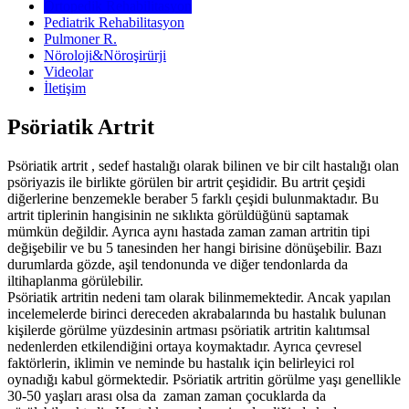
Ortopedik Rehabilitasyon
Pediatrik Rehabilitasyon
Pulmoner R.
Nöroloji&Nöroşirürji
Videolar
İletişim
Psöriatik Artrit
Psöriatik artrit , sedef hastalığı olarak bilinen ve bir cilt hastalığı olan
psöriyazis ile birlikte görülen bir artrit çeşididir. Bu artrit çeşidi
diğerlerine benzemekle beraber 5 farklı çeşidi bulunmaktadır. Bu
artrit tiplerinin hangisinin ne sıklıkta görüldüğünü saptamak
mümkün değildir. Ayrıca aynı hastada zaman zaman artritin tipi
değişebilir ve bu 5 tanesinden her hangi birisine dönüşebilir. Bazı
durumlarda gözde, aşil tendonunda ve diğer tendonlarda da
iltihaplanma görülebilir.
Psöriatik artritin nedeni tam olarak bilinmemektedir. Ancak yapılan
incelemelerde birinci dereceden akrabalarında bu hastalık bulunan
kişilerde görülme yüzdesinin artması psöriatik artritin kalıtımsal
nedenlerden etkilendiğini ortaya koymaktadır. Ayrıca çevresel
faktörlerin, iklimin ve neminde bu hastalık için belirleyici rol
oynadığı kabul görmektedir. Psöriatik artritin görülme yaşı genellikle
30-50 yaşları arası olsa da zaman zaman çocuklarda da