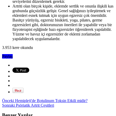
seviyelerini düzenlemek gerekir.
Artriti olan birçok kişide, eklemde sertlik ve onunla ilişkili kas
grubunda güçsüzlük gelişir. Genel sağlığınızı iyileştirmek ve
eklemleri esnek tutmak için uygun egzersiz çok önemlidir.
Basitçe yürüyüş, egzersiz bisikleti, yoga, pilates, germe
egzersizleri gibi, doktorunuzun önerileri ile yapabilir veya bir
fizyoterapist eşliğinde bazı egzersizler öğrenilerek yapılabilir.
Yüzme ve havuz içi egzersizler de eklemi zorlamadan
yapılabilecek uygulamalardır.
3.953 kere okundu
Paylaş
Önceki
Hemipleji'de Botulinum Toksin Etkili midir?
Sonraki
Psöriatik Artrit Çeşitleri
Benzer Yazılar