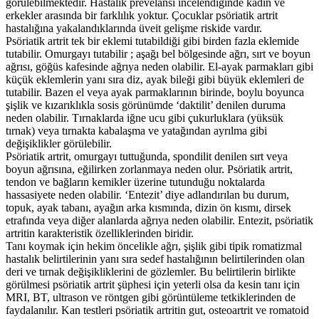
görülebilmektedir. Hastalık prevelansı incelendiğinde kadın ve
erkekler arasında bir farklılık yoktur. Çocuklar psöriatik artrit
hastalığına yakalandıklarında üveit gelişme riskide vardır.
Psöriatik artrit tek bir eklemi tutabildiği gibi birden fazla eklemide
tutabilir. Omurgayı tutabilir ; aşağı bel bölgesinde ağrı, sırt ve boyun
ağrısı, göğüs kafesinde ağrıya neden olabilir. El-ayak parmakları gibi
küçük eklemlerin yanı sıra diz, ayak bileği gibi büyük eklemleri de
tutabilir. Bazen el veya ayak parmaklarının birinde, boylu boyunca
şişlik ve kızarıklıkla sosis görünümde ‘daktilit’ denilen duruma
neden olabilir. Tırnaklarda iğne ucu gibi çukurluklara (yüksük
tırnak) veya tırnakta kabalaşma ve yatağından ayrılma gibi
değişiklikler görülebilir.
Psöriatik artrit, omurgayı tuttuğunda, spondilit denilen sırt veya
boyun ağrısına, eğilirken zorlanmaya neden olur. Psöriatik artrit,
tendon ve bağların kemikler üzerine tutunduğu noktalarda
hassasiyete neden olabilir. ‘Entezit’ diye adlandırılan bu durum,
topuk, ayak tabanı, ayağın arka kısmında, dizin ön kısmı, dirsek
etrafında veya diğer alanlarda ağrıya neden olabilir. Entezit, psöriatik
artritin karakteristik özelliklerinden biridir.
Tanı koymak için hekim öncelikle ağrı, şişlik gibi tipik romatizmal
hastalık belirtilerinin yanı sıra sedef hastalığının belirtilerinden olan
deri ve tırnak değişikliklerini de gözlemler. Bu belirtilerin birlikte
görülmesi psöriatik artrit şüphesi için yeterli olsa da kesin tanı için
MRI, BT, ultrason ve röntgen gibi görüntüleme tetkiklerinden de
faydalanılır. Kan testleri psöriatik artritin gut, osteoartrit ve romatoid