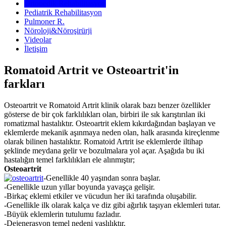
Ortopedik Rehabilitasyon
Pediatrik Rehabilitasyon
Pulmoner R.
Nöroloji&Nöroşirürji
Videolar
İletişim
Romatoid Artrit ve Osteoartrit'in
farkları
Osteoartrit ve Romatoid Artrit klinik olarak bazı benzer özellikler
gösterse de bir çok farklılıkları olan, birbiri ile sık karıştırılan iki
romatizmal hastalıktır. Osteoartrit eklem kıkırdağından başlayan ve
eklemlerde mekanik aşınmaya neden olan, halk arasında kireçlenme
olarak bilinen hastalıktır. Romatoid Artrit ise eklemlerde iltihap
şeklinde meydana gelir ve bozulmalara yol açar. Aşağıda bu iki
hastalığın temel farklılıkları ele alınmıştır;
Osteoartrit
-Genellikle 40 yaşından sonra başlar.
-Genellikle uzun yıllar boyunda yavaşça gelişir.
-Birkaç eklemi etkiler ve vücudun her iki tarafında oluşabilir.
-Genellikle ilk olarak kalça ve diz gibi ağırlık taşıyan eklemleri tutar.
-Büyük eklemlerin tutulumu fazladır.
-Dejenerasyon temel nedeni yaşlılıktır.