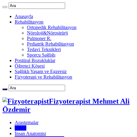
Anasayfa
Rehabilitasyon
Ortopedik Rehabilitasyon
Nöroloji&Nöroşirürji
Pulmoner R.
Pediatrik Rehabilitasyon
Tedavi Teknikleri
Sporcu Sağlığı
Postüral Bozukluklar
Öğrenci Köşesi
Sağlıklı Yaşam ve Egzersiz
Fizyoterapi ve Rehabilitasyon
Fizyoterapist Mehmet Ali
Özdemir
Araştırmalar
Genel
İnsan Anatomisi