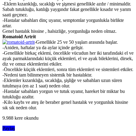
-Eklem kızarıklığı, sıcaklığı ve şişmesi genellikle azdır / minimaldir.
Sabah tutukluğu, katılığı yaygındır fakat genellikle kısadır ve yarım
saati geçmez.
-Hastalar sabahları dinç uyanır, semptomlar yorgunlukla birlikte
artar.
Genel hastalık hissine , halsizliğe, yorgunluğa neden olmaz.
Romatoid Artrit
-Genellikle 25 ve 50 yaşları arasında başlar.
-Aniden, haftalar ya da aylar içinde gelişir.
-Genellikle birkaç eklemi, öncelikle vücudun her iki tarafındaki el ve
ayak parmaklarındaki küçük eklemleri, el ve ayak bileklerini, dirsek,
diz ve omuz eklemlerini etkiler.
-Öncelikle küçük eklemleri, sonra tüm eklemleri ve sistemleri etkiler.
-Nedeni tam bilinmeyen sistemik bir hastalıktır.
-Eklemler kızarıklığa, sıcaklığa, şişliğe ve sabahları uzun süren
tutulmaya (en az 1 saat) neden olur.
-Hastalar sabahları yorgun ve tutuk uyanır, hareket bir miktar bu
tutukluğu azaltır.
-Kilo kaybı ve ateş ile beraber genel hastalık ve yorgunluk hissine
sık sık neden olur.
9.988 kere okundu
Paylaş