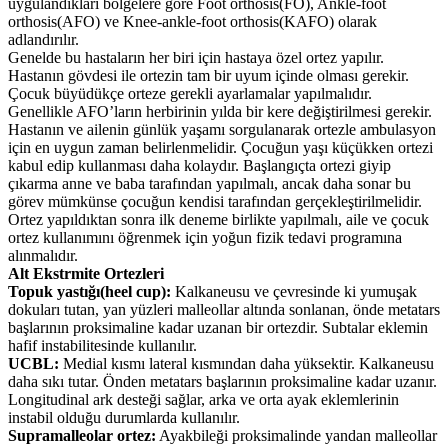
uygulandıkları bölgelere gore Foot orthosis(FO), Ankle-foot
orthosis(AFO) ve Knee-ankle-foot orthosis(KAFO) olarak
adlandırılır.
Genelde bu hastaların her biri için hastaya özel ortez yapılır.
Hastanın gövdesi ile ortezin tam bir uyum içinde olması gerekir.
Çocuk büyüdükçe orteze gerekli ayarlamalar yapılmalıdır.
Genellikle AFO’ların herbirinin yılda bir kere değiştirilmesi gerekir.
Hastanın ve ailenin günlük yaşamı sorgulanarak ortezle ambulasyon
için en uygun zaman belirlenmelidir. Çocuğun yaşı küçükken ortezi
kabul edip kullanması daha kolaydır. Başlangıçta ortezi giyip
çıkarma anne ve baba tarafından yapılmalı, ancak daha sonar bu
görev mümkünse çocuğun kendisi tarafından gerçekleştirilmelidir.
Ortez yapıldıktan sonra ilk deneme birlikte yapılmalı, aile ve çocuk
ortez kullanımını öğrenmek için yoğun fizik tedavi programına
alınmalıdır.
Alt Ekstrmite Ortezleri
Topuk yastığı(heel cup):
Kalkaneusu ve çevresinde ki yumuşak
dokuları tutan, yan yüzleri malleollar altında sonlanan, önde metatars
başlarının proksimaline kadar uzanan bir ortezdir. Subtalar eklemin
hafif instabilitesinde kullanılır.
UCBL:
Medial kısmı lateral kısmından daha yüksektir. Kalkaneusu
daha sıkı tutar. Önden metatars başlarının proksimaline kadar uzanır.
Longitudinal ark desteği sağlar, arka ve orta ayak eklemlerinin
instabil olduğu durumlarda kullanılır.
Supramalleolar ortez:
Ayakbileği proksimalinde yandan malleollar