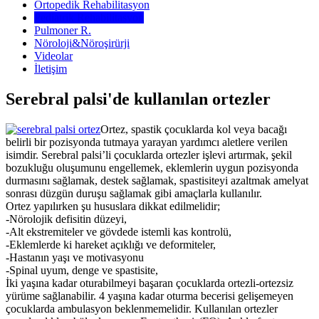
Ortopedik Rehabilitasyon
Pediatrik Rehabilitasyon
Pulmoner R.
Nöroloji&Nöroşirürji
Videolar
İletişim
Serebral palsi'de kullanılan ortezler
Ortez, spastik çocuklarda kol veya bacağı
belirli bir pozisyonda tutmaya yarayan yardımcı aletlere verilen
isimdir. Serebral palsi’li çocuklarda ortezler işlevi artırmak, şekil
bozukluğu oluşumunu engellemek, eklemlerin uygun pozisyonda
durmasını sağlamak, destek sağlamak, spastisiteyi azaltmak amelyat
sonrası düzgün duruşu sağlamak gibi amaçlarla kullanılır.
Ortez yapılırken şu hususlara dikkat edilmelidir;
-Nörolojik defisitin düzeyi,
-Alt ekstremiteler ve gövdede istemli kas kontrolü,
-Eklemlerde ki hareket açıklığı ve deformiteler,
-Hastanın yaşı ve motivasyonu
-Spinal uyum, denge ve spastisite,
İki yaşına kadar oturabilmeyi başaran çocuklarda ortezli-ortezsiz
yürüme sağlanabilir. 4 yaşına kadar oturma becerisi gelişemeyen
çocuklarda ambulasyon beklenmemelidir. Kullanılan ortezler