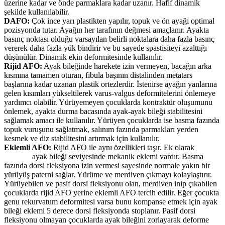
üzerine kadar ve önde parmaklara kadar uzanır. Hafif dinamik
şekilde kullanılabilir.
DAFO:
Çok ince yarı plastikten yapılır, topuk ve ön ayağı optimal
pozisyonda tutar. Ayağın her tarafının değmesi amaçlanır. Ayakta
basınç noktası olduğu varsayılan belirli noktalara daha fazla basınç
vererek daha fazla yük bindirir ve bu sayede spastisiteyi azalttığı
düşünülür. Dinamik ekin deformitesinde kullanılır.
Rijid AFO:
Ayak bileğinde harekete izin vermeyen, bacağın arka
kısmına tamamen oturan, fibula başının distalinden metatars
başlarına kadar uzanan plastik ortezlerdir. İstenirse ayağın yanlarına
gelen kısımları yükseltilerek varus-valgus deformitelerini önlemeye
yardımcı olabilir. Yürüyemeyen çocuklarda kontraktür oluşumunu
önlemek, ayakta durma bacasında ayak-ayak bileği stabilitesini
sağlamak amacı ile kullanılır. Yürüyen çocuklarda ise basma fazında
topuk vuruşunu sağlatmak, salınım fazında parmakları yerden
kesmek ve diz stabilitesini artırmak için kullanılır.
Eklemli AFO:
Rijid AFO ile aynı özellikleri taşır. Ek olarak
ayak bileği seviyesinde mekanik eklemi vardır. Basma
fazında dorsi fleksiyona izin vermesi sayesinde normale yakın bir
yürüyüş paterni sağlar. Yürüme ve merdiven çıkmayı kolaylaştırır.
Yürüyebilen ve pasif dorsi fleksiyonu olan, merdiven inip çıkabilen
çocuklarda rijid AFO yerine eklemli AFO tercih edilir. Eğer çocukta
genu rekurvatum deformitesi varsa bunu kompanse etmek için ayak
bileği eklemi 5 derece dorsi fleksiyonda stoplanır. Pasif dorsi
fleksiyonu olmayan çocuklarda ayak bileğini zorlayarak deforme