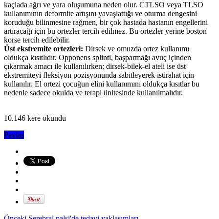
kaçlada ağrı ve yara oluşumuna neden olur. CTLSO veya TLSO
kullanımının deformite artışını yavaşlattığı ve oturma dengesini
koruduğu bilinmesine rağmen, bir çok hastada hastanın engellerini
artıracağı için bu ortezler tercih edilmez. Bu ortezler yerine boston
korse tercih edilebilir.
Üst ekstremite ortezleri:
Dirsek ve omuzda ortez kullanımı
oldukça kısıtlıdır. Opponens splinti, başparmağı avuç içinden
çıkarmak amacı ile kullanılırken; dirsek-bilek-el ateli ise üst
ekstremiteyi fleksiyon pozisyonunda sabitleyerek istirahat için
kullanılır. El ortezi çocuğun elini kullanımını oldukça kısıtlar bu
nedenle sadece okulda ve terapi ünitesinde kullanılmalıdır.
10.146 kere okundu
Paylaş
Önceki
Serebral palsi'de tedavi yaklaşımları