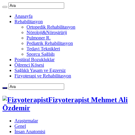
Anasayfa
Rehabilitasyon
Ortopedik Rehabilitasyon
Nöroloji&Nöroşirürji
Pulmoner R.
Pediatrik Rehabilitasyon
Tedavi Teknikleri
Sporcu Sağlığı
Postüral Bozukluklar
Öğrenci Köşesi
Sağlıklı Yaşam ve Egzersiz
Fizyoterapi ve Rehabilitasyon
Fizyoterapist Mehmet Ali
Özdemir
Araştırmalar
Genel
İnsan Anatomisi