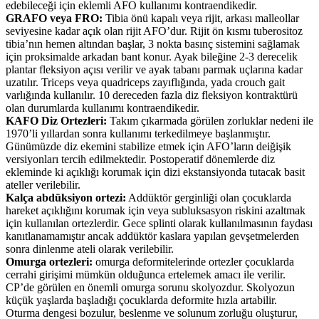
edebileceği için eklemli AFO kullanımı kontraendikedir.
GRAFO veya FRO:
Tibia önü kapalı veya rijit, arkası malleollar
seviyesine kadar açık olan rijit AFO’dur. Rijit ön kısmı tuberositoz
tibia’nın hemen altından başlar, 3 nokta basınç sistemini sağlamak
için proksimalde arkadan bant konur. Ayak bileğine 2-3 derecelik
plantar fleksiyon açısı verilir ve ayak tabanı parmak uçlarına kadar
uzatılır. Triceps veya quadriceps zayıflığında, yada crouch gait
varlığında kullanılır. 10 dereceden fazla diz fleksiyon kontraktürü
olan durumlarda kullanımı kontraendikedir.
KAFO Diz Ortezleri:
Takım çıkarmada görülen zorluklar nedeni ile
1970’li yıllardan sonra kullanımı terkedilmeye başlanmıştır.
Günümüzde diz ekemini stabilize etmek için AFO’ların deiğişik
versiyonları tercih edilmektedir. Postoperatif dönemlerde diz
ekleminde ki açıklığı korumak için dizi ekstansiyonda tutacak basit
ateller verilebilir.
Kalça abdüksiyon ortezi:
Addüktör gerginliği olan çocuklarda
hareket açıklığını korumak için veya subluksasyon riskini azaltmak
için kullanılan ortezlerdir. Gece splinti olarak kullanılmasının faydası
kanıtlanamamıştır ancak addüktör kaslara yapılan gevşetmelerden
sonra dinlenme ateli olarak verilebilir.
Omurga ortezleri:
omurga deformitelerinde ortezler çocuklarda
cerrahi girişimi mümkün olduğunca ertelemek amacı ile verilir.
CP’de görülen en önemli omurga sorunu skolyozdur. Skolyozun
küçük yaşlarda başladığı çocuklarda deformite hızla artabilir.
Oturma dengesi bozulur, beslenme ve solunum zorluğu oluşturur,