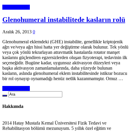
Devamını Oku
Glenohumeral instabilitede kasların rolü
Aralık 26, 2013
0
Glenohumeral eklemdeki (GHE) instabilite, genellikle kriptojenik
ağrı ve/veya ağrı hissi hatta yer değiştirme olarak bulunur. Tek yönlü
veya çok yönlü tekrarlayan atravmatik hastalarda rotator manşet
kaslarını güçlendiren egzersizlerden oluşan fizyoterapi, tedavinin ilk
seçeneğidir. Bugüne kadar, uygunsuz aktivasyon düzeyleri veya
başka aktivasyon zamanlamalarında, daha yüzeyde bulunan
kasların, aslında glenohumeral eklem instabilitesinde istikrar bozucu
bir rol oynayıp oynamadığı henüz netlik kazanmamıştır. Omuz …
Devamını Oku
Hakkımda
2014 Hatay Mustafa Kemal Üniversitesi Fizik Tedavi ve
Rehabilitasyon bölümü mezunuyum. 5 yıllık özel eğitim ve