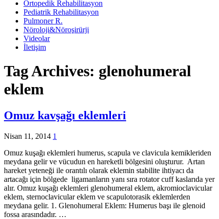
Ortopedik Rehabilitasyon
Pediatrik Rehabilitasyon
Pulmoner R.
Nöroloji&Nöroşirürji
Videolar
İletişim
Tag Archives:
glenohumeral
eklem
Omuz kavşağı eklemleri
Nisan 11, 2014
1
Omuz kuşağı eklemleri humerus, scapula ve clavicula kemikleriden
meydana gelir ve vücudun en hareketli bölgesini oluşturur. Artan
hareket yeteneği ile orantılı olarak eklemin stabilite ihtiyacı da
artacağı için bölgede ligamanların yanı sıra rotator cuff kaslarıda yer
alır. Omuz kuşağı eklemleri glenohumeral eklem, akromioclavicular
eklem, sternoclavicular eklem ve scapulotorasik eklemlerden
meydana gelir. 1. Glenohumeral Eklem: Humerus başı ile glenoid
fossa arasındadır. …