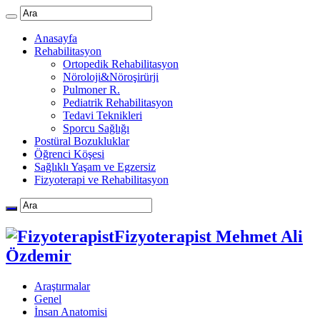
Anasayfa
Rehabilitasyon
Ortopedik Rehabilitasyon
Nöroloji&Nöroşirürji
Pulmoner R.
Pediatrik Rehabilitasyon
Tedavi Teknikleri
Sporcu Sağlığı
Postüral Bozukluklar
Öğrenci Köşesi
Sağlıklı Yaşam ve Egzersiz
Fizyoterapi ve Rehabilitasyon
Fizyoterapist Mehmet Ali
Özdemir
Araştırmalar
Genel
İnsan Anatomisi