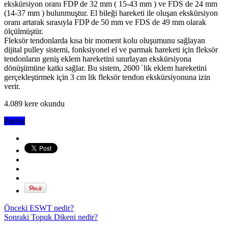
ekskürsiyon oranı FDP de 32 mm ( 15-43 mm ) ve FDS de 24 mm
(14-37 mm ) bulunmuştur. El bileği hareketi ile oluşan ekskürsiyon
oranı artarak sırasıyla FDP de 50 mm ve FDS de 49 mm olarak
ölçülmüştür.
Fleksör tendonlarda kısa bir moment kolu oluşumunu sağlayan
dijital pulley sistemi, fonksiyonel el ve parmak hareketi için fleksör
tendonların geniş eklem hareketini sınırlayan ekskürsiyona
dönüşümüne katkı sağlar. Bu sistem, 2600 ̕ lik eklem hareketini
gerçekleştirmek için 3 cm lik fleksör tendon ekskürsiyonuna izin
verir.
4.089 kere okundu
Paylaş
Önceki
ESWT nedir?
Sonraki
Topuk Dikeni nedir?