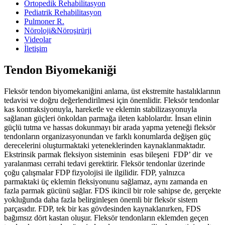
Ortopedik Rehabilitasyon
Pediatrik Rehabilitasyon
Pulmoner R.
Nöroloji&Nöroşirürji
Videolar
İletişim
Tendon Biyomekaniği
Fleksör tendon biyomekaniğini anlama, üst ekstremite hastalıklarının
tedavisi ve doğru değerlendirilmesi için önemlidir. Fleksör tendonlar
kas kontraksiyonuyla, hareketle ve eklemin stabilizasyonuyla
sağlanan güçleri önkoldan parmağa ileten kablolardır. İnsan elinin
güçlü tutma ve hassas dokunmayı bir arada yapma yeteneği fleksör
tendonların organizasyonundan ve farklı konumlarda değişen güç
derecelerini oluşturmaktaki yeteneklerinden kaynaklanmaktadır.
Ekstrinsik parmak fleksiyon sisteminin esas bileşeni FDP’ dir ve
yaralanması cerrahi tedavi gerektirir. Fleksör tendonlar üzerinde
çoğu çalışmalar FDP fizyolojisi ile ilgilidir. FDP, yalnızca
parmaktaki üç eklemin fleksiyonunu sağlamaz, aynı zamanda en
fazla parmak gücünü sağlar. FDS ikincil bir role sahipse de, gerçekte
yokluğunda daha fazla belirginleşen önemli bir fleksör sistem
parçasıdır. FDP, tek bir kas gövdesinden kaynaklanırken, FDS
bağımsız dört kastan oluşur. Fleksör tendonların eklemden geçen