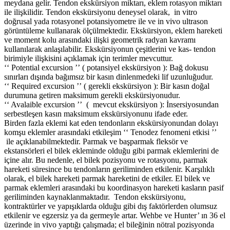
meydana gelir. Tendon ekskürsiyon miktarı, eklem rotasyon miktarı
ile ilişkilidir. Tendon ekskürsiyonu deneysel olarak, in vitro
doğrusal yada rotasyonel potansiyometre ile ve in vivo ultrason
görüntüleme kullanarak ölçülmektedir. Ekskürsiyon, eklem hareketi
ve moment kolu arasındaki ilişki geometrik radyan kavramı
kullanılarak anlaşılabilir. Ekskürsiyonun çeşitlerini ve kas- tendon
birimiyle ilişkisini açıklamak için terimler mevcuttur.
ʻʻ Potential excursion ʼʼ ( potansiyel ekskürsiyon ): Bağ dokusu
sınırları dışında bağımsız bir kasın dinlenmedeki lif uzunluğudur.
ʻʻ Required excursion ʼʼ ( gerekli ekskürsiyon ): Bir kasın doğal
durumuna getiren maksimum gerekli ekskürsiyonudur.
ʻʻ Avalaible excursion ʼʼ ( mevcut ekskürsiyon ): İnsersiyosundan
serbestleşen kasın maksimum ekskürsiyonunu ifade eder.
Birden fazla eklemi kat eden tendonların ekskürsiyonundan dolayı
komşu eklemler arasındaki etkileşim ʻʻ Tenodez fenomeni etkisi ʼʼ
ile açıklanabilmektedir. Parmak ve başparmak fleksör ve
ekstansörleri el bilek ekleminde olduğu gibi parmak eklemlerini de
içine alır. Bu nedenle, el bilek pozisyonu ve rotasyonu, parmak
hareketi süresince bu tendonların geriliminden etkilenir. Karşılıklı
olarak, el bilek hareketi parmak hareketini de etkiler. El bilek ve
parmak eklemleri arasındaki bu koordinasyon hareketi kasların pasif
geriliminden kaynaklanmaktadır. Tendon ekskürsiyonu,
kontraktürler ve yapışıklarda olduğu gibi dış faktörlerden olumsuz
etkilenir ve egzersiz ya da germeyle artar. Wehbe ve Hunter’ ın 36 el
üzerinde in vivo yaptığı çalışmada; el bileğinin nötral pozisyonda