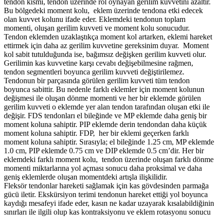
tendon kısmı, tendon üzerinde rol oynayan gerilim kuvvetini azaltır.
Bu bölgedeki moment kolu, eklem üzerinde tendona etki edecek
olan kuvvet kolunu ifade eder. Eklemdeki tendonun toplam
momenti, oluşan gerilim kuvveti ve moment kolu sonucudur.
Tendon eklemden uzaklaştıkça moment kol artarken, eklemi hareket
ettirmek için daha az gerilim kuvvetine gereksinim duyar. Moment
kol sabit tutulduğunda ise, bağımsız değişken gerilim kuvveti olur.
Gerilimin kas kuvvetine karşı cevabı değişebilmesine rağmen,
tendon segmentleri boyunca gerilim kuvveti değiştirilemez.
Tendonun bir parçasında görülen gerilim kuvveti tüm tendon
boyunca sabittir. Bu nedenle farklı eklemler için moment kolunun
değişmesi ile oluşan dönme momenti ve her bir eklemde görülen
gerilim kuvveti o eklemde yer alan tendon tarafından oluşan etki ile
değişir. FDS tendonları el bileğinde ve MP eklemde daha geniş bir
moment koluna sahiptir. PIP eklemde derin tendondan daha küçük
moment koluna sahiptir. FDP, her bir eklemi geçerken farklı
moment koluna sahiptir. Sırasıyla; el bileğinde 1.25 cm, MP eklemde
1.0 cm, PIP eklemde 0.75 cm ve DIP eklemde 0.5 cm’dir. Her bir
eklemdeki farklı moment kolu, tendon üzerinde oluşan farklı dönme
momenti miktarlarına yol açması sonucu daha proksimal ve daha
geniş eklemlerde oluşan momentdeki artışla ilişkilidir.
Fleksör tendonlar hareketi sağlamak için kas gövdesinden parmağa
gücü iletir. Ekskürsiyon terimi tendonun hareket ettiği yol boyunca
kaydığı mesafeyi ifade eder, kasın ne kadar uzayarak kısalabildiğinin
sınırları ile ilgili olup kas kontraksiyonu ve eklem rotasyonu sonucu