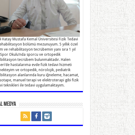
 Hatay Mustafa Kemal Üniversitesi Fizik Tedavi
ehabilitasyon bölümü mezunuyum. 5 yıllık özel
im ve rehabilitasyon tecrübemin yanı sıra 1 yıl
Spor Okulu’nda sporcu ve ortopedik
bilitasyon tecrübem bulunmaktadır. Halen
eri’de hastalarıma evde fizik tedavi hizmeti
ekteyim ve ortopedik, nörolojik, pediatrik
bilitasyon alanlarında kuru iğneleme, hacamat,
sotape, manuel terapi ve elektroterapi gibi fizik
vi teknikleri ile tedavi uygulamaktayım.
al Medya