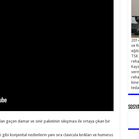
2014
ve R
eğit
TSK 
reha
Kays
verm
reha
kine
teda
Sosy
n geçen damar ve sinir paketinin sıkışması ile ortaya çıkan bir
 gibi konjenital nedenlerin yanı sıra clavicula kırıkları ve humerus