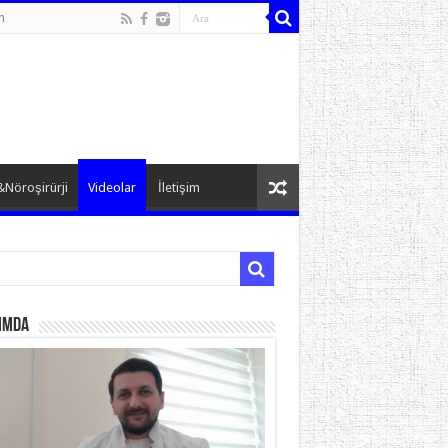
n
&Nöroşirürji
Videolar
İletişim
ımda