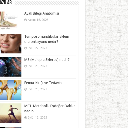
azılar
Ayak Bileği Anatomisi
Kasım 16, 2023
Temporomandibular eklem
disfonksiyonu nedir?
Eylül 27, 2023
MS (Multiple Skleroz) nedir?
Eylül 20, 2023
Femur Kırığı ve Tedavisi
Eylül 20, 2023
MET: Metabolik Eşdeğer Dakika
nedir?
Eylül 13, 2023