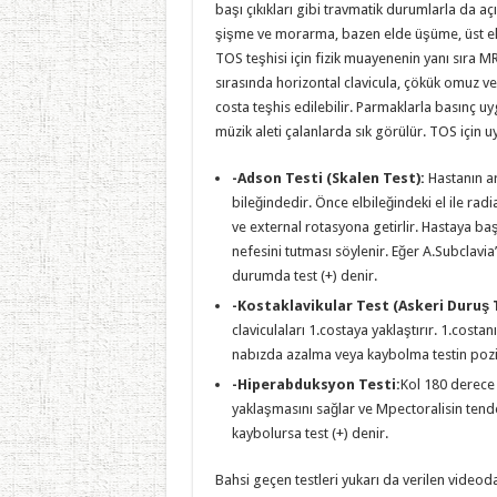
başı çıkıkları gibi travmatik durumlarla da açı
şişme ve morarma, bazen elde üşüme, üst eks
TOS teşhisi için fizik muayenenin yanı sıra MR
sırasında horizontal clavicula, çökük omuz ve
costa teşhis edilebilir. Parmaklarla basınç uy
müzik aleti çalanlarda sık görülür. TOS için uy
-Adson Testi (Skalen Test):
Hastanın a
bileğindedir. Önce elbileğindeki el ile rad
ve external rotasyona getirlir. Hastaya ba
nefesini tutması söylenir. Eğer A.Subclavia
durumda test (+) denir.
-Kostaklavikular Test (Askeri Duruş 
claviculaları 1.costaya yaklaştırır. 1.cost
nabızda azalma veya kaybolma testin pozit
-Hiperabduksyon Testi:
Kol 180 derece 
yaklaşmasını sağlar ve Mpectoralisin tendo
kaybolursa test (+) denir.
Bahsi geçen testleri yukarı da verilen videoda 