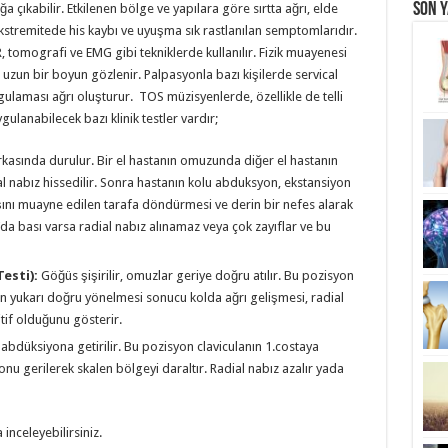
Son Y
ğa çıkabilir. Etkilenen bölge ve yapılara göre sırtta ağrı, elde
tremitede his kaybı ve uyuşma sık rastlanılan semptomlarıdır.
, tomografi ve EMG gibi tekniklerde kullanılır. Fizik muayenesi
 uzun bir boyun gözlenir. Palpasyonla bazı kişilerde servical
gulaması ağrı oluşturur. TOS müzisyenlerde, özellikle de telli
gulanabilecek bazı klinik testler vardır;
rkasında durulur. Bir el hastanın omuzunda diğer el hastanın
ial nabız hissedilir. Sonra hastanın kolu abduksyon, ekstansiyon
şını muayne edilen tarafa döndürmesi ve derin bir nefes alarak
’da bası varsa radial nabız alınamaz veya çok zayıflar ve bu
Testi):
Göğüs şişirilir, omuzlar geriye doğru atılır. Bu pozisyon
anın yukarı doğru yönelmesi sonucu kolda ağrı gelişmesi, radial
if olduğunu gösterir.
abdüksiyona getirilir. Bu pozisyon claviculanın 1.costaya
nu gerilerek skalen bölgeyi daraltır. Radial nabız azalır yada
inceleyebilirsiniz.