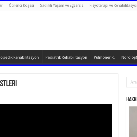
ar
Öğrenci Köşesi
Sağlıklı Yaşam ve Egzersiz
Fizyoterapi ve Rehabilitasyo
opedik Rehabilitasyon
Pediatrik Rehabilitasyon
Pulmoner R.
Nöroloji
stleri
Hakk