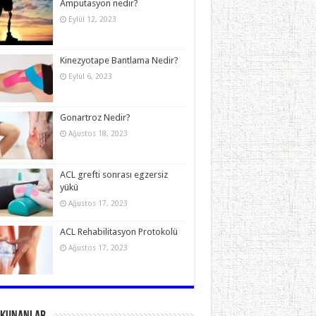
Amputasyon nedir?
Eylül 12, 2023
Kinezyotape Bantlama Nedir?
Eylül 6, 2023
Gonartroz Nedir?
Ağustos 18, 2023
ACL grefti sonrası egzersiz
yükü
Ağustos 17, 2023
ACL Rehabilitasyon Protokolü
Ağustos 17, 2023