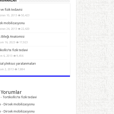
Okunanlar
 ve fizik tedavisi
ziran 10, 2013
50,423
ek mobilizasyonu
ziran 24, 2013
22,420
 Bileği Anatomisi
sım 16, 2023
17,923
kollis'te fizik tedavi
im 6, 2013
9,456
ial pleksus yaralanmaları
sım 2, 2013
7,884
 Yorumlar
-
Tortikollis'te fizik tedavi
n
-
Dirsek mobilizasyonu
n
-
Dirsek mobilizasyonu