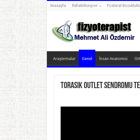
Anasayfa
Rehabilitasyon
Postüral Bozuklukl
Araştırmalar
Genel
İnsan Anatomisi
Ort
Torasik Outlet Sendromu te