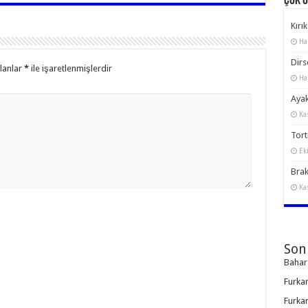
Çok 
Kırık
Ha
Dirs
alanlar
*
ile işaretlenmişlerdir
Ha
Ayak
Ka
Torti
Ek
Brak
Ka
Son
Bahar
Furka
Furka