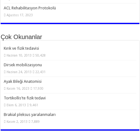
ACL Rehabilitasyon Protokolü
Ağustos 17, 2023
Çok Okunanlar
Kırık ve fizik tedavisi
Haziran 10, 2013
50,428
Dirsek mobilizasyonu
Haziran 24, 2013
22,431
Ayak Bileği Anatomisi
Kasım 16, 2023
17,930
Tortikollis'te fizik tedavi
Ekim 6, 2013
9,461
Brakial pleksus yaralanmaları
Kasım 2, 2013
7,889