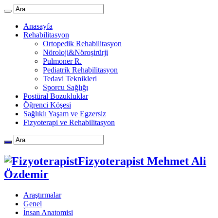
Anasayfa
Rehabilitasyon
Ortopedik Rehabilitasyon
Nöroloji&Nöroşirürji
Pulmoner R.
Pediatrik Rehabilitasyon
Tedavi Teknikleri
Sporcu Sağlığı
Postüral Bozukluklar
Öğrenci Köşesi
Sağlıklı Yaşam ve Egzersiz
Fizyoterapi ve Rehabilitasyon
Fizyoterapist Mehmet Ali
Özdemir
Araştırmalar
Genel
İnsan Anatomisi