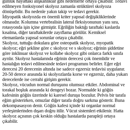
günlük hayattaki alışkanlıklar gibi nedenlerle ortaya çıkabilir. Tedavi
edilmeyen fonksiyonel skolyoz zamanla strüktürel skolyoza
dönüşebilir. Bu nedenle yakın takip ve tedavi gerekir.
İdiyopatik skolyozda en önemli kriter yapısal değişikliklerinde
olmasıdır. Kolumna vertebralisin lateral fleksiyonunun yanı sıra,
rotasyonda işin içine girmiştir. Eğriliğin baktığı taraftaki kaslarda
kısalma, diğer taraftakilerde zayıflama görülür. Kemiksel
elemanlarda yapısal sorunlar ortaya çıkabilir.
Skolyoz, tuttuğu dokulara göre osteopatik skolyoz, myopatik
skolyoz; eğri şekline göre c skolyoz ve s skolyoz; eğrinin şiddetine
göre inklinuar skolyoz ve kollabe skolyoz gibi onlarca farklı sınıfa
ayrılır. Skolyoz hastalarında eğrinin derecesi çok önemlidir ve
hastalığın tedavi edilmesinde tedavi programını belirler. Eğer eğri
derecesi 20 derecenin altında ise sadece egzersiz tedavisi uygulanır.
20-50 derece arasında ki skolyozlarda korse ve egzersiz, daha yukarı
derecelerde ise cerrahi girişim gerekir.
Skolyoz, vücudun normal duruşunu olumsuz etkiler. Abdominal ve
torakal boşluk arasında ki dengeyi bozar. Normalde ki göğüs
kafesinin göğüs üzerinde ki karesel duruşu bozulur. Pelvis bir tarafa
eğim gösterirken, omuzlar diğer tarafa doğru sarkma gösterir. Buna
dekompasasyon denir. Göğüs kafesi içinde ki organlar normal
yerleşimlerinden dışarı doğru itilir. Vücut sistemleri etkilenir. Hatta
skolyoz açısının çok keskin olduğu hastalarda parapleji ortaya
çıkabilir.