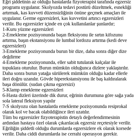
Eğri şiddetinin az olduğu hastalarda fizyoterapist tarafında egzersiz
programı uygulanır. Skolyozda tedavi postürü düzeltmek, esnekliği
artırmak, kas kuvveti düzensizliğinin önüne geçmek amaçları ile
uygulanır. Germe egzersizleri, kas kuvvetini artırıcı egzersizleri
verilir. Bu egzersizler içinde en çok kullanılanlar şunlardır;
1-Kuru yüzme egzersizleri
2-Emekleme pozisyonunda başın fleksiyonu ile sırtın kifozunu
artırma, başın ekstansiyonu ile lumbal lordozu artırma (kedi deve
egzersizleri)
3-Emekleme pozisyonunda burun bir dize, daha sonra diğer dize
değdirme
4-Emekleme pozisyonunda, eller sabit tutularak kalçalar ile
topuklara oturulur. Burun mümkün olduğunca dizlere yaklaştırılır.
Daha sonra burun yatağa sürülerek mümkün olduğu kadar ellerle
ileri doğru uzanılır. Gövde hiperekstansiyonu ile baş kaldıralarak
başa dönülür. (sudan çıkma egzersizi)
5-Klamp emekleme egzersizleri
6-Hasta dizleri üzerinde dik durur, eğrinin durumuna göre sağa yada
sola lateral fleksiyon yapılır
7-S skolyozu olan hastalarda emekleme pozisyonunda resiprokal
olarak kol ve bacak olabildiğince ileri uzatılır.
Tüm bu egzersizler fizyoterapistin detaylı değerlendirmesinin
ardından hastaya özel olarak çıkarılacak egzersiz reçetesiyle verilir.
Eğriliğin şiddetli olduğu durumlarda egzersizlere ek olarak korsede
verilir. Daha ciddi durumlarda ise cerrahi operasyon gerekir.