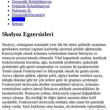
Ortopedik Rehabilitasyon
Pediatrik Rehabilitasyon
Pulmoner R.
Nöroloji&Nöroşirürji
Videolar
İletişim
Skolyoz Egzersizleri
Skolyoz, omurganın normalde yere dik bir sütun şeklinde uzanması
gerekirken normal yapısını kaybedip anormal şekilde eğilmesidir.
Kinezyolojik olarak kolumna vertebralisin lateral fleksiyon ve
rotasyon pozisyonunda olmasıdır. Vital kapasitede azalma, kardiyak
fonksiyonlarda bozulma, ağrı, kozmetik problemler, psikolojik
problemler gibi genel semptomlar ve sorunlar ile karakterizedir.
Temel olarak Fonksiyonel ve İdiyopatik olarak iki gruba ayrılır.
Ayrıca eğrinin şiddeti, eğrinin şekli, eğriye katılan vertebra sayısı,
tuttuğu dokular gibi bir çok kritere göre de gruplara ayrılmıştır.
Fonksiyonel skolyozda denilen nonstriktürel skolyoz, kolumna
vertebralisin sadece lateral fleksiyon şeklinde anormalilikleri ile
karakterizedir. Rotasyon yoktur, dolayısıyla yapısal değişiklikler
ortaya çıkmaz. Bu özelliği ile diğer tiplere nazaran daha hafif
sayılabilir. Fonksiyonel skolyozda mutlaka altta yatan bir patolojik
sebep vardır. Sinir köklerine olan basılar, alt ekstremite eşitsizlikleri,