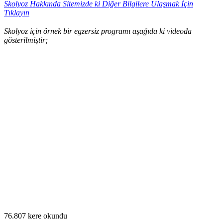
Skolyoz Hakkında Sitemizde ki Diğer Bilgilere Ulaşmak İçin
Tıklayın
Skolyoz için örnek bir egzersiz programı aşağıda ki videoda
gösterilmiştir;
76.807 kere okundu