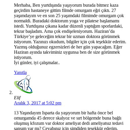
Merhaba, Ben yurtdışında yaşıyorum burada bitmez kaza
geçirdim hastaneye gittim filmde omurgam eğri çıktı. 27
yaşımdayım ve en son 25 yaşımdaki filmimde omurgam çok
normaldi. Buradaki doktorum yoga ve pilatese başlamamı
istedi. Yurtdışına çıkana kadar düzenli yaptığım sporlardaki,
tekrar başladım. Ama çok endişeleniyorum. Haziran’da
Türkiye’ye geleceğim tekrar bir uzman doktora görünmek
istiyorum. Yazınızı okudum, bilgiler için çok teşekkür ederim.
Yazmış olduğunuz egzersizleri de her gün yapacağım. Eğer
Haziran ayında takviminiz uygunsa ben de size görünmek
istiyorum.
İyi günler, iyi çalışmalar..
Yanıtla
Elif
Aralık 3, 2017 at 5:02 pm
13 Yaşındayım Isparta da yaşıyorum bir hafta önce bel
omurgamda 45 derece skalyoz ve sırt bölgemde buna bağlı
oluşmuş kfozum var doktor ameliyat dedi ameliyatsız tedavi
şansım var mı? Cevabınız için şimdiden teşekkür ederim.