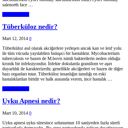
salenorth face …
Devamını Oku
Tüberküloz nedir?
Mart 12, 2014
0
Tüberküloz asıl olarak akciğerlere yerleşen ancak kan ve lenf yolu
ile tüm vücuda yayılabilen bulaşıcı bir hastalıktır. Mycobacterium
tuberculosis ve bazen de M.bovis isimli bakterilerin neden olduğu
kronik bir infeksiyondur. İnfekte dokularda granülom ve aşırı
duyarlılık ile karakterizedir, genellikle akciğerleri ve bazen de diğer
bazı organları tutar. Tüberküloz insanlığın tanıdığı en eski
hastalıklardan biridir ve halk arasında verem, ince hastalık …
Devamını Oku
Uyku Apnesi nedir?
Mart 10, 2014
0
Uyku apnesi uyku süresince solunumun 10 saniyeden fazla süreli
periyotlarla durmasıdır. Bu apne periyodunda gelişen desatürasyon,