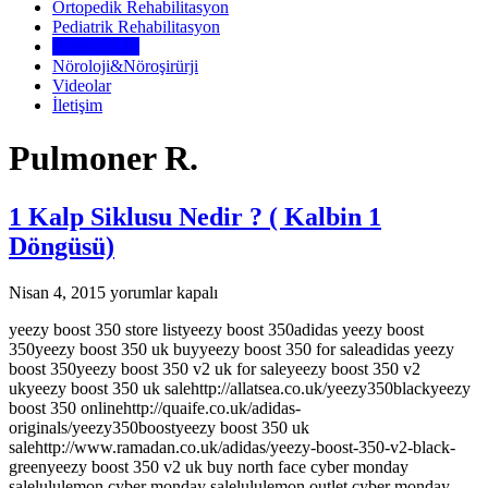
Ortopedik Rehabilitasyon
Pediatrik Rehabilitasyon
Pulmoner R.
Nöroloji&Nöroşirürji
Videolar
İletişim
Pulmoner R.
1 Kalp Siklusu Nedir ? ( Kalbin 1
Döngüsü)
1
Nisan 4, 2015
yorumlar kapalı
Kalp
yeezy boost 350 store listyeezy boost 350adidas yeezy boost
Siklusu
350yeezy boost 350 uk buyyeezy boost 350 for saleadidas yeezy
Nedir
boost 350yeezy boost 350 v2 uk for saleyeezy boost 350 v2
?
ukyeezy boost 350 uk salehttp://allatsea.co.uk/yeezy350blackyeezy
(
boost 350 onlinehttp://quaife.co.uk/adidas-
Kalbin
originals/yeezy350boostyeezy boost 350 uk
1
salehttp://www.ramadan.co.uk/adidas/yeezy-boost-350-v2-black-
Döngüsü)
greenyeezy boost 350 v2 uk buy north face cyber monday
için
salelululemon cyber monday salelululemon outlet cyber monday