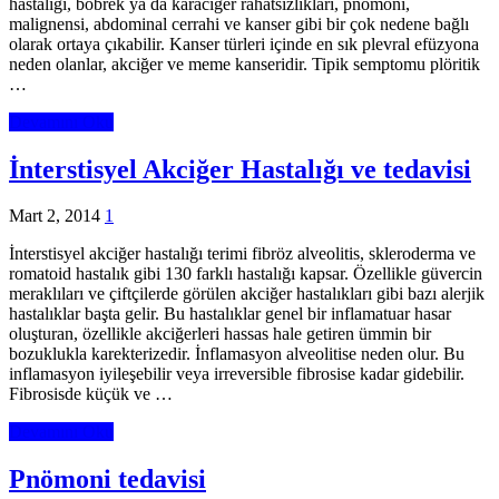
hastalığı, böbrek ya da karaciğer rahatsızlıkları, pnömoni,
malignensi, abdominal cerrahi ve kanser gibi bir çok nedene bağlı
olarak ortaya çıkabilir. Kanser türleri içinde en sık plevral efüzyona
neden olanlar, akciğer ve meme kanseridir. Tipik semptomu plöritik
…
Devamını Oku
İnterstisyel Akciğer Hastalığı ve tedavisi
Mart 2, 2014
1
İnterstisyel akciğer hastalığı terimi fibröz alveolitis, skleroderma ve
romatoid hastalık gibi 130 farklı hastalığı kapsar. Özellikle güvercin
meraklıları ve çiftçilerde görülen akciğer hastalıkları gibi bazı alerjik
hastalıklar başta gelir. Bu hastalıklar genel bir inflamatuar hasar
oluşturan, özellikle akciğerleri hassas hale getiren ümmin bir
bozuklukla karekterizedir. İnflamasyon alveolitise neden olur. Bu
inflamasyon iyileşebilir veya irreversible fibrosise kadar gidebilir.
Fibrosisde küçük ve …
Devamını Oku
Pnömoni tedavisi