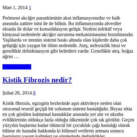
Mart 1, 2014
1
Pnömoni akciğer parankiminin akut inflamasyonudur ve halk
arasında zatürre ismi ile de bilinir. Bu inflamasyonda alveoller
eksuda ile dolar ve konsolidasyon gelişir. Nedeni infektif veya
kimyasal nedenlerle akciğer savunma mekanizmasının bozulmasıdır.
Yaşlılarda ve immün sistemi baskı altında olan kişilerde daha çok
geliştiği için yaygın bir ölüm nedenidir. Ateş, nefessizlik hissi ve
genellikle dehidratasyon gibi belirtileri vardır. Genellikle ateş, boğaz
ağrısı …
Devamını Oku
Kistik Fibrozis nedir?
Şubat 28, 2014
0
Kistik fibrozis, egzogrin bezlerinde aşırı aktiviteye neden olan
otozomal resesif geçişli bir solunum sistemi hastalığıdır. Beyaz ırkta
en çok görülen kalıtımsal hastalıklar arasında yer alır ve akraba
evliliklerinin oldukça fazla olduğu ülkemizde çok sık görülür. Geçen
yüzyılın başlarına kadar ölümcül bir çocukluk çağı hastalığı olarak
bilinse de hastalık hakkında ki bilimsel verilerin artması sonucu
hastaların yaşam kaliteleri ve sürelerinde değişiklikler …