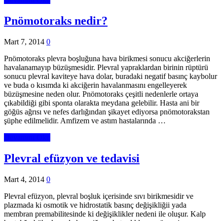
Pnömotoraks nedir?
Mart 7, 2014
0
Pnömotoraks plevra boşluğuna hava birikmesi sonucu akciğerlerin
havalanamayıp büzüşmesidir. Plevral yapraklardan birinin rüptürü
sonucu plevral kaviteye hava dolar, buradaki negatif basınç kaybolur
ve buda o kısımda ki akciğerin havalanmasını engelleyerek
büzüşmesine neden olur. Pnömotoraks çeşitli nedenlerle ortaya
çıkabildiği gibi sponta olarakta meydana gelebilir. Hasta ani bir
göğüs ağrısı ve nefes darlığından şikayet ediyorsa pnömotorakstan
şüphe edilmelidir. Amfizem ve astım hastalarında …
Devamını Oku
Plevral efüzyon ve tedavisi
Mart 4, 2014
0
Plevral efüzyon, plevral boşluk içerisinde sıvı birikmesidir ve
plazmada ki osmotik ve hidrostatik basınç değişikliğii yada
membran premabilitesinde ki değişiklikler nedeni ile oluşur. Kalp