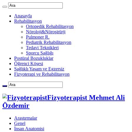
Anasayfa
Rehabilitasyon
Ortopedik Rehabilitasyon
Nöroloji&Nöroşirürji
Pulmoner R.
Pediatrik Rehabilitasyon
Tedavi Teknikleri
Sporcu Sağlığı
Postüral Bozukluklar
Öğrenci Köşesi
Sağlıklı Yaşam ve Egzersiz
Fizyoterapi ve Rehabilitasyon
Fizyoterapist Mehmet Ali
Özdemir
Araştırmalar
Genel
İnsan Anatomisi