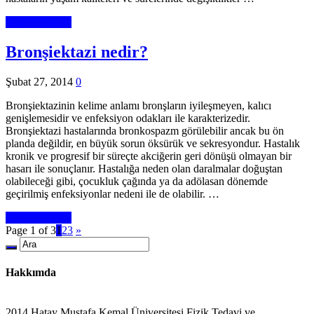
Devamını Oku
Bronşiektazi nedir?
Şubat 27, 2014
0
Bronşiektazinin kelime anlamı bronşların iyileşmeyen, kalıcı
genişlemesidir ve enfeksiyon odakları ile karakterizedir.
Bronşiektazi hastalarında bronkospazm görülebilir ancak bu ön
planda değildir, en büyük sorun öksürük ve sekresyondur. Hastalık
kronik ve progresif bir süreçte akciğerin geri dönüşü olmayan bir
hasarı ile sonuçlanır. Hastalığa neden olan daralmalar doğuştan
olabileceği gibi, çocukluk çağında ya da adölasan dönemde
geçirilmiş enfeksiyonlar nedeni ile de olabilir. …
Devamını Oku
Page 1 of 3
1
2
3
»
Hakkımda
2014 Hatay Mustafa Kemal Üniversitesi Fizik Tedavi ve