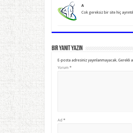
A
Cok gereksiz bir site hiç ayrıntı
Bir yanıt yazın
E-posta adresiniz yayınlanmayacak.
Gerekli 
Yorum
*
Ad
*