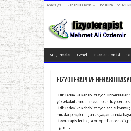
Anasayfa
Rehabilitasyon
Postüral Bozuklukl
Araştırmalar
Genel
İnsan Anatomisi
Or
Fizyoterapi ve Rehabilitasy
Fizik Tedavi ve Rehabilitasyon, üniversitelerin
yüksekokullarından mezun olan fizyoterapistl
Fizik Tedavi ve Rehabilitasyon; tanısı konmuş 
muzdarip kişilerin günlük yaşamlarında hayatla
Fizyoterapistler başta ortopedik,nörolojik,pe
ilgilenir.