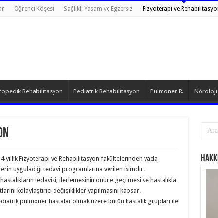
ar
Öğrenci Köşesi
Sağlıklı Yaşam ve Egzersiz
Fizyoterapi ve Rehabilitasyo
topedik Rehabilitasyon
Pediatrik Rehabilitasyon
Pulmoner R.
Nöroloji
on
Hakk
 4 yıllık Fizyoterapi ve Rehabilitasyon fakültelerinden yada
erin uyguladığı tedavi programlarına verilen isimdir.
hastalıkların tedavisi, ilerlemesinin önüne geçilmesi ve hastalıkla
rını kolaylaştırıcı değişiklikler yapılmasını kapsar.
diatrik,pulmoner hastalar olmak üzere bütün hastalık grupları ile