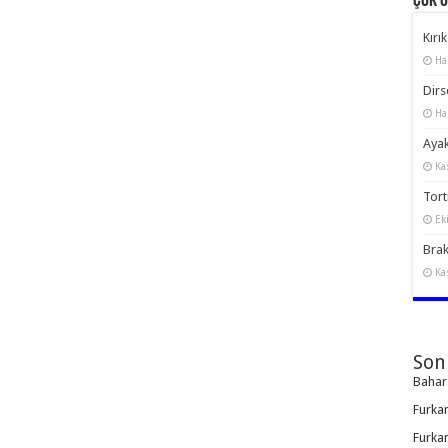
Çok 
Kırık
Ha
Dirs
Ha
Ayak
Ka
Torti
Ek
Brak
Ka
Son
Bahar
Furka
Furka