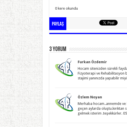
0 kere okundu
Paylaş
3 yorum
Furkan Özdemir
Hocam sitenizden sürekli faydal
Fizyoterapi ve Rehabilitasyon 
stajimi yanınızda yapabilir miy
Özlem Noyan
Merhaba hocam..annemde ve be
geçen aylarda oluştu.kırıktan 
gelmek isterim .teşekkürler. 