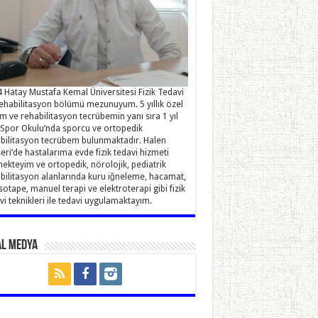
 Hatay Mustafa Kemal Üniversitesi Fizik Tedavi
ehabilitasyon bölümü mezunuyum. 5 yıllık özel
im ve rehabilitasyon tecrübemin yanı sıra 1 yıl
Spor Okulu’nda sporcu ve ortopedik
bilitasyon tecrübem bulunmaktadır. Halen
eri’de hastalarıma evde fizik tedavi hizmeti
ekteyim ve ortopedik, nörolojik, pediatrik
bilitasyon alanlarında kuru iğneleme, hacamat,
sotape, manuel terapi ve elektroterapi gibi fizik
vi teknikleri ile tedavi uygulamaktayım.
al Medya