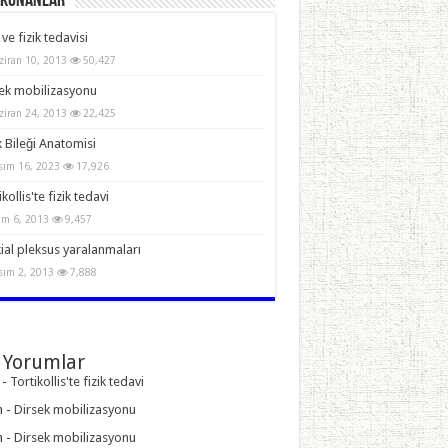
Okunanlar
 ve fizik tedavisi
ziran 10, 2013
50,427
ek mobilizasyonu
ziran 24, 2013
22,425
 Bileği Anatomisi
sım 16, 2023
17,926
kollis'te fizik tedavi
im 6, 2013
9,457
ial pleksus yaralanmaları
sım 2, 2013
7,888
 Yorumlar
-
Tortikollis'te fizik tedavi
n
-
Dirsek mobilizasyonu
n
-
Dirsek mobilizasyonu