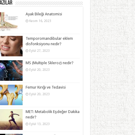
azılar
Ayak Bileği Anatomisi
Kasım 16, 2023
Temporomandibular eklem
disfonksiyonu nedir?
Eylül 27, 2023
MS (Multiple Skleroz) nedir?
Eylül 20, 2023
Femur Kırığı ve Tedavisi
Eylül 20, 2023
MET: Metabolik Eşdeğer Dakika
nedir?
Eylül 13, 2023