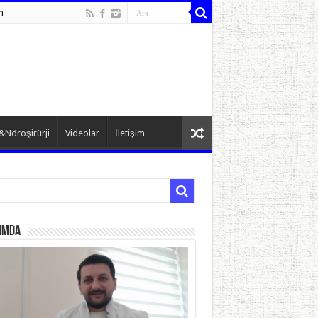
n
&Nöroşirürji
Videolar
İletişim
ımda