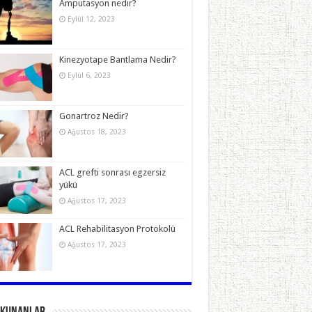
Amputasyon nedir?
Eylül 12, 2023
Kinezyotape Bantlama Nedir?
Eylül 6, 2023
Gonartroz Nedir?
Ağustos 18, 2023
ACL grefti sonrası egzersiz
yükü
Ağustos 17, 2023
ACL Rehabilitasyon Protokolü
Ağustos 17, 2023