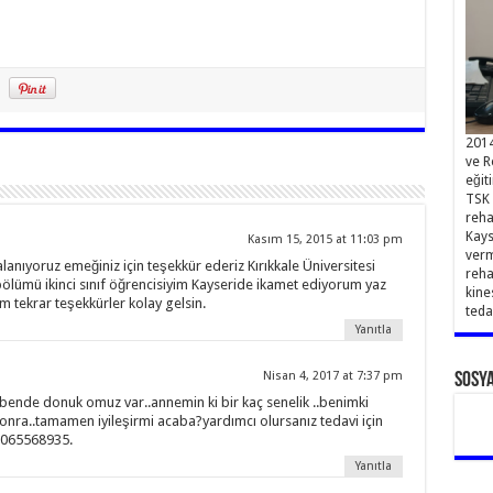
2014
ve R
eğit
TSK 
reha
Kays
Kasım 15, 2015 at 11:03 pm
verm
anıyoruz emeğiniz için teşekkür ederiz Kırıkkale Üniversitesi
reha
bölümü ikinci sınıf öğrencisiyim Kayseride ikamet ediyorum yaz
kine
im tekrar teşekkürler kolay gelsin.
teda
Yanıtla
Nisan 4, 2017 at 7:37 pm
Sosy
nde donuk omuz var..annemin ki bir kaç senelik ..benimki
sonra..tamamen iyileşirmi acaba?yardımcı olursanız tedavi için
05065568935.
Yanıtla