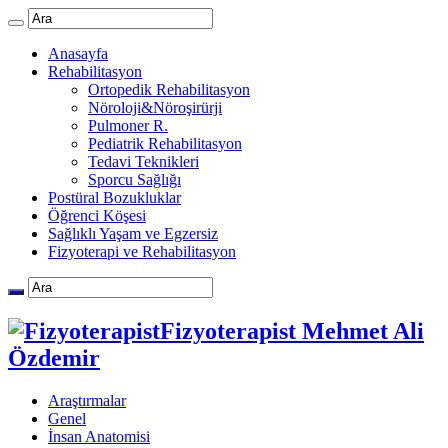
Anasayfa
Rehabilitasyon
Ortopedik Rehabilitasyon
Nöroloji&Nöroşirürji
Pulmoner R.
Pediatrik Rehabilitasyon
Tedavi Teknikleri
Sporcu Sağlığı
Postüral Bozukluklar
Öğrenci Köşesi
Sağlıklı Yaşam ve Egzersiz
Fizyoterapi ve Rehabilitasyon
Fizyoterapist Mehmet Ali
Özdemir
Araştırmalar
Genel
İnsan Anatomisi