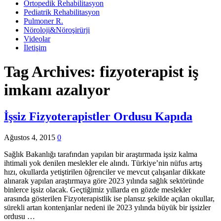
Ortopedik Rehabilitasyon
Pediatrik Rehabilitasyon
Pulmoner R.
Nöroloji&Nöroşirürji
Videolar
İletişim
Tag Archives:
fizyoterapist iş
imkanı azalıyor
İşsiz Fizyoterapistler Ordusu Kapıda
Ağustos 4, 2015
0
Sağlık Bakanlığı tarafından yapılan bir araştırmada işsiz kalma
ihtimali yok denilen meslekler ele alındı. Türkiye’nin nüfus artış
hızı, okullarda yetiştirilen öğrenciler ve mevcut çalışanlar dikkate
alınarak yapılan araştırmaya göre 2023 yılında sağlık sektöründe
binlerce işsiz olacak. Geçtiğimiz yıllarda en gözde meslekler
arasında gösterilen Fizyoterapistlik ise plansız şekilde açılan okullar,
sürekli artan kontenjanlar nedeni ile 2023 yılında büyük bir işsizler
ordusu …