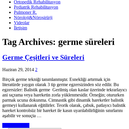
Ortopedik Rehabilitasyon
Pediatrik Rehabilitasyon
Pulmoner R.
Nöroloji&Nöroşirürji
Videolar
İletişim
Tag Archives:
germe süreleri
Germe Çeşitleri ve Süreleri
Haziran 29, 2014
2
Birçok germe tekniği tanımlanmıştır. Esnekliği artırmak için
literatürde yaygın olarak 3 tip germe egzersizinden söz edilir. Bu
egzersizler: Balistik germe Gerilmiş olan kaslar üzerinde tekrarlayıcı
ani sıçrama veya hareketin zorla yüklenmesidir. Örneğin; otururken
parmak ucuna dokunma. Cimnastik gibi dinamik hareketler balistik
germeyi kullanarak eğitilirler. Teorik olarak, çabuk, patlayıcı balistik
hareket kontrolsüz bir hareket ile kasın uyarılabilirliğinin sınırlarını
aşabilir ve sonuçta …
Devamını Oku