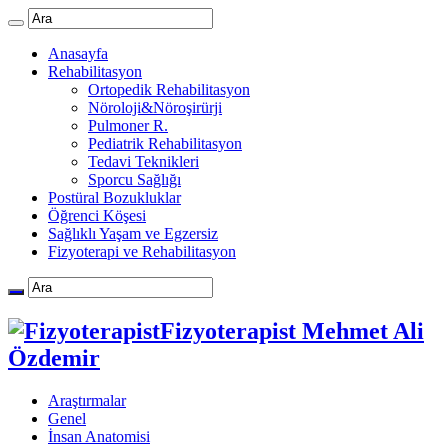
Anasayfa
Rehabilitasyon
Ortopedik Rehabilitasyon
Nöroloji&Nöroşirürji
Pulmoner R.
Pediatrik Rehabilitasyon
Tedavi Teknikleri
Sporcu Sağlığı
Postüral Bozukluklar
Öğrenci Köşesi
Sağlıklı Yaşam ve Egzersiz
Fizyoterapi ve Rehabilitasyon
Fizyoterapist Mehmet Ali
Özdemir
Araştırmalar
Genel
İnsan Anatomisi