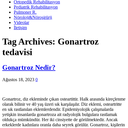
Ortopedik Rehabilitasyon
Pediatrik Rehabilitasyon
Pulmoner R.
Nöroloji&Nöroşirürji
Videolar
İletişim
Tag Archives:
Gonartroz
tedavisi
Gonartroz Nedir?
Ağustos 18, 2023
0
Gonartroz, diz ekleminde çıkan osteartittir. Halk arasında kireçlenme
olarak bilinir ve 40 yaş üzeri sık karşılaşılır. Diz eklemi, osteartritte
en sık rastlanılan eklemlerdendir. Epidemiyolojik çalışmalarda
yetişkin insanlarda gonartroza ait radyolojik bulgulara rastlamak
oldukça mümkündür. Her iki cinsiyette de görülmektedir. Ancak
erkeklerde kadınlara oranla daha seyrek görülür. Gonartroz, kişilerin