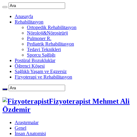
Anasayfa
Rehabilitasyon
Ortopedik Rehabilitasyon
Nöroloji&Nöroşirürji
Pulmoner R.
Pediatrik Rehabilitasyon
Tedavi Teknikleri
Sporcu Sağlığı
Postüral Bozukluklar
Öğrenci Köşesi
Sağlıklı Yaşam ve Egzersiz
Fizyoterapi ve Rehabilitasyon
Fizyoterapist Mehmet Ali
Özdemir
Araştırmalar
Genel
İnsan Anatomisi