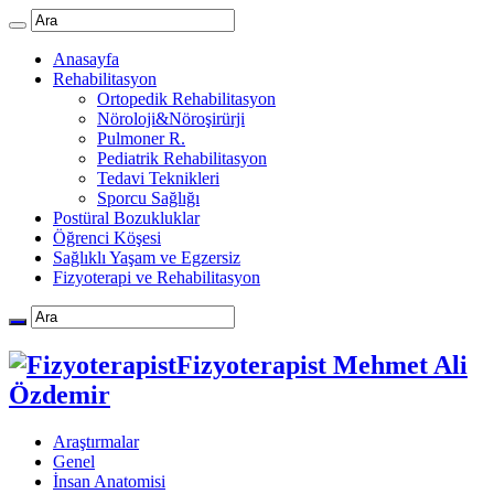
Anasayfa
Rehabilitasyon
Ortopedik Rehabilitasyon
Nöroloji&Nöroşirürji
Pulmoner R.
Pediatrik Rehabilitasyon
Tedavi Teknikleri
Sporcu Sağlığı
Postüral Bozukluklar
Öğrenci Köşesi
Sağlıklı Yaşam ve Egzersiz
Fizyoterapi ve Rehabilitasyon
Fizyoterapist Mehmet Ali
Özdemir
Araştırmalar
Genel
İnsan Anatomisi