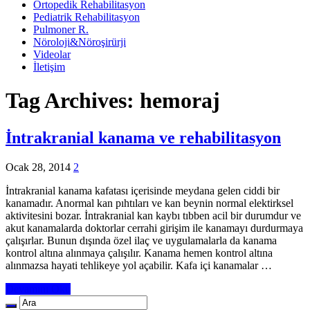
Ortopedik Rehabilitasyon
Pediatrik Rehabilitasyon
Pulmoner R.
Nöroloji&Nöroşirürji
Videolar
İletişim
Tag Archives:
hemoraj
İntrakranial kanama ve rehabilitasyon
Ocak 28, 2014
2
İntrakranial kanama kafatası içerisinde meydana gelen ciddi bir
kanamadır. Anormal kan pıhtıları ve kan beynin normal elektirksel
aktivitesini bozar. İntrakranial kan kaybı tıbben acil bir durumdur ve
akut kanamalarda doktorlar cerrahi girişim ile kanamayı durdurmaya
çalışırlar. Bunun dışında özel ilaç ve uygulamalarla da kanama
kontrol altına alınmaya çalışılır. Kanama hemen kontrol altına
alınmazsa hayati tehlikeye yol açabilir. Kafa içi kanamalar …
Devamını Oku