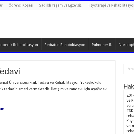
ar
Öğrenci Köşesi
Sağlıklı Yaşam ve Egzersiz
Fizyoterapi ve Rehabilitasyo
opedik Rehabilitasyon
Pediatrik Rehabilitasyon
Pulmoner R.
Nöroloji
Tedavi
mal Üniversitesi Fizik Tedavi ve Rehabilitasyon Yüksekokulu
Hak
k tedavi hizmeti vermektedir. İletişim ve randevu için aşağıdaki
2014
ve R
eğit
com
TSK 
reha
Kays
verm
reha