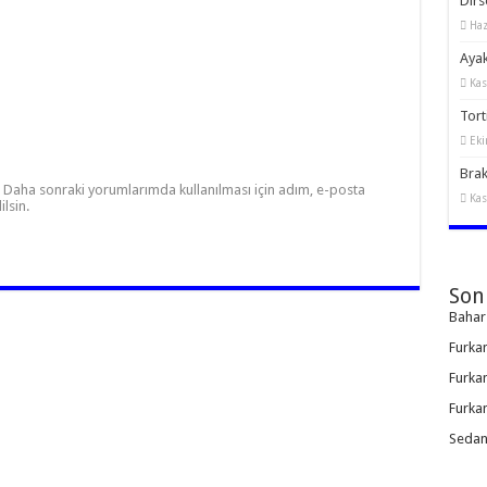
Dirs
Haz
Ayak
Kas
Torti
Eki
Brak
Daha sonraki yorumlarımda kullanılması için adım, e-posta
Kas
lsin.
Son
Bahar
Furka
Furka
Furka
Sedan