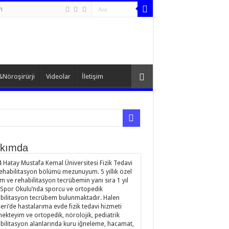
n
&Nöroşirürji
Videolar
İletişim
kımda
 Hatay Mustafa Kemal Üniversitesi Fizik Tedavi
ehabilitasyon bölümü mezunuyum. 5 yıllık özel
im ve rehabilitasyon tecrübemin yanı sıra 1 yıl
Spor Okulu’nda sporcu ve ortopedik
bilitasyon tecrübem bulunmaktadır. Halen
eri’de hastalarıma evde fizik tedavi hizmeti
ekteyim ve ortopedik, nörolojik, pediatrik
bilitasyon alanlarında kuru iğneleme, hacamat,