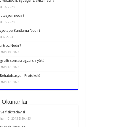
 Metabolik Eşdeğer Dakika nedir?
ül 13, 2023
utasyon nedir?
ül 12, 2023
zyotape Bantlama Nedir?
ül 6, 2023
rtroz Nedir?
stos 18, 2023
grefti sonrası egzersiz yükü
stos 17, 2023
Rehabilitasyon Protokolü
stos 17, 2023
 Okunanlar
 ve fizik tedavisi
iran 10, 2013
50,423