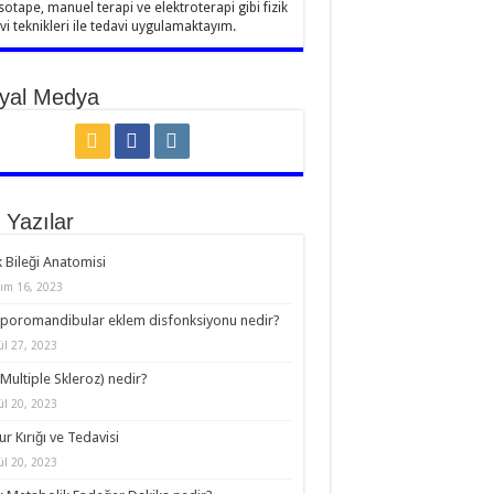
sotape, manuel terapi ve elektroterapi gibi fizik
vi teknikleri ile tedavi uygulamaktayım.
yal Medya
 Yazılar
 Bileği Anatomisi
ım 16, 2023
oromandibular eklem disfonksiyonu nedir?
ül 27, 2023
Multiple Skleroz) nedir?
ül 20, 2023
r Kırığı ve Tedavisi
ül 20, 2023