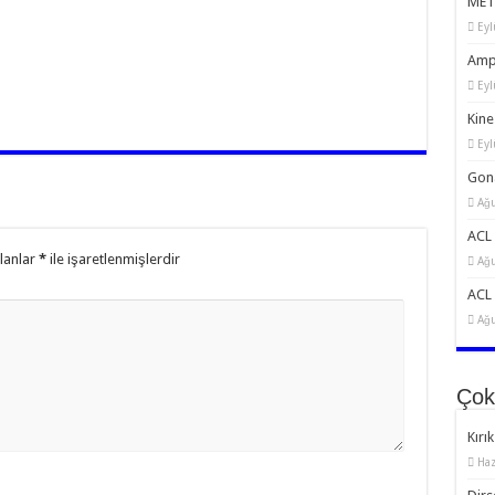
MET:
Eyl
Amp
Eyl
Kine
Eyl
Gona
Ağu
ACL 
alanlar
*
ile işaretlenmişlerdir
Ağu
ACL 
Ağu
Çok
Kırık
Haz