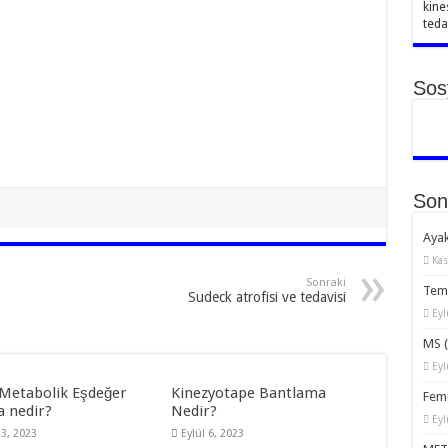
kine
teda
Sos
Son
Ayak
Kas
Sonraki
Temp
Sudeck atrofisi ve tedavisi
Eyl
MS (
Eyl
Metabolik Eşdeğer
Kinezyotape Bantlama
Femu
a nedir?
Nedir?
Eyl
13, 2023
Eylül 6, 2023