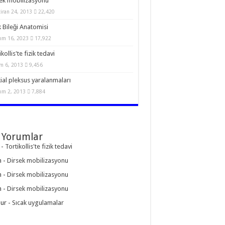
ek mobilizasyonu
iran 24, 2013
22,420
 Bileği Anatomisi
ım 16, 2023
17,922
kollis'te fizik tedavi
m 6, 2013
9,456
ial pleksus yaralanmaları
ım 2, 2013
7,884
 Yorumlar
-
Tortikollis'te fizik tedavi
n
-
Dirsek mobilizasyonu
n
-
Dirsek mobilizasyonu
n
-
Dirsek mobilizasyonu
ur
-
Sıcak uygulamalar