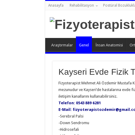
Anasayfa
Rehabilitasyon
Postüral Bozuklukl
Araştırmalar
Genel
İnsan Anatomisi
Ort
Kayseri Evde Fizik 
Fizyoterapist Mehmet Ali Özdemir Mustafa Ke
mezunudur ve Kayseri’de hastalarına evde fizi
iletişim kanallarını kullanabilirsiniz.
Telefon: 0543 889 6281
E-Mail: fizyoterapistozdemir@gmail.
-Serebral Palsi
-Down Sendromu
-Hidrosefali