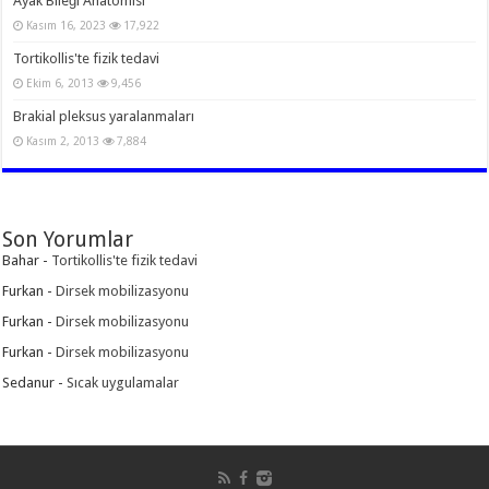
Ayak Bileği Anatomisi
Kasım 16, 2023
17,922
Tortikollis'te fizik tedavi
Ekim 6, 2013
9,456
Brakial pleksus yaralanmaları
Kasım 2, 2013
7,884
Son Yorumlar
Bahar
-
Tortikollis'te fizik tedavi
Furkan
-
Dirsek mobilizasyonu
Furkan
-
Dirsek mobilizasyonu
Furkan
-
Dirsek mobilizasyonu
Sedanur
-
Sıcak uygulamalar