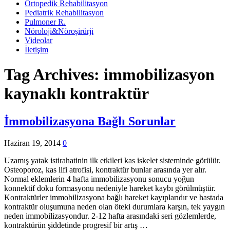
Ortopedik Rehabilitasyon
Pediatrik Rehabilitasyon
Pulmoner R.
Nöroloji&Nöroşirürji
Videolar
İletişim
Tag Archives:
immobilizasyon
kaynaklı kontraktür
İmmobilizasyona Bağlı Sorunlar
Haziran 19, 2014
0
Uzamış yatak istirahatinin ilk etkileri kas iskelet sisteminde görülür.
Osteoporoz, kas lifi atrofisi, kontraktür bunlar arasında yer alır.
Normal eklemlerin 4 hafta immobilizasyonu sonucu yoğun
konnektif doku formasyonu nedeniyle hareket kaybı görülmüştür.
Kontraktürler immobilizasyona bağlı hareket kayıplarıdır ve hastada
kontraktür oluşumuna neden olan öteki durumlara karşın, tek yaygın
neden immobilizasyondur. 2-12 hafta arasındaki seri gözlemlerde,
kontraktürün şiddetinde progresif bir artış …