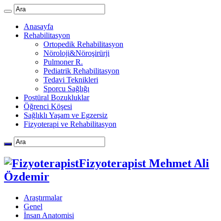
Anasayfa
Rehabilitasyon
Ortopedik Rehabilitasyon
Nöroloji&Nöroşirürji
Pulmoner R.
Pediatrik Rehabilitasyon
Tedavi Teknikleri
Sporcu Sağlığı
Postüral Bozukluklar
Öğrenci Köşesi
Sağlıklı Yaşam ve Egzersiz
Fizyoterapi ve Rehabilitasyon
Fizyoterapist Mehmet Ali
Özdemir
Araştırmalar
Genel
İnsan Anatomisi