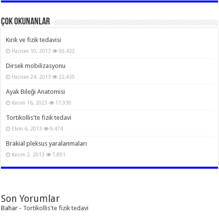
Çok Okunanlar
Kırık ve fizik tedavisi
Haziran 10, 2013
50,432
Dirsek mobilizasyonu
Haziran 24, 2013
22,435
Ayak Bileği Anatomisi
Kasım 16, 2023
17,930
Tortikollis'te fizik tedavi
Ekim 6, 2013
9,474
Brakial pleksus yaralanmaları
Kasım 2, 2013
7,891
Son Yorumlar
Bahar
-
Tortikollis'te fizik tedavi