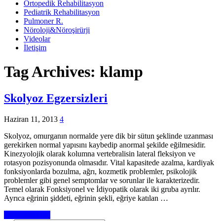
Ortopedik Rehabilitasyon
Pediatrik Rehabilitasyon
Pulmoner R.
Nöroloji&Nöroşirürji
Videolar
İletişim
Tag Archives:
klamp
Skolyoz Egzersizleri
Haziran 11, 2013
4
Skolyoz, omurganın normalde yere dik bir sütun şeklinde uzanması
gerekirken normal yapısını kaybedip anormal şekilde eğilmesidir.
Kinezyolojik olarak kolumna vertebralisin lateral fleksiyon ve
rotasyon pozisyonunda olmasıdır. Vital kapasitede azalma, kardiyak
fonksiyonlarda bozulma, ağrı, kozmetik problemler, psikolojik
problemler gibi genel semptomlar ve sorunlar ile karakterizedir.
Temel olarak Fonksiyonel ve İdiyopatik olarak iki gruba ayrılır.
Ayrıca eğrinin şiddeti, eğrinin şekli, eğriye katılan …
Devamını Oku