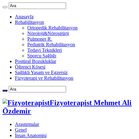
Anasayfa
Rehabilitasyon
Ortopedik Rehabilitasyon
Nöroloji&Nöroşirürji
Pulmoner R.
Pediatrik Rehabilitasyon
Tedavi Teknikleri
Sporcu Sağlığı
Postüral Bozukluklar
Öğrenci Köşesi
Sağlıklı Yaşam ve Egzersiz
Fizyoterapi ve Rehabilitasyon
Fizyoterapist Mehmet Ali
Özdemir
Araştırmalar
Genel
İnsan Anatomisi