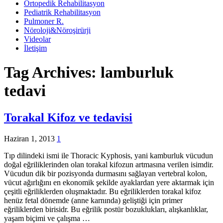
Ortopedik Rehabilitasyon
Pediatrik Rehabilitasyon
Pulmoner R.
Nöroloji&Nöroşirürji
Videolar
İletişim
Tag Archives:
lamburluk
tedavi
Torakal Kifoz ve tedavisi
Haziran 1, 2013
1
Tıp dilindeki ismi ile Thoracic Kyphosis, yani kamburluk vücudun
doğal eğriliklerinden olan torakal kifozun artmasına verilen isimdir.
Vücudun dik bir pozisyonda durmasını sağlayan vertebral kolon,
vücut ağırlığını en ekonomik şekilde ayaklardan yere aktarmak için
çeşitli eğriliklerden oluşmaktadır. Bu eğriliklerden torakal kifoz
henüz fetal dönemde (anne karnında) geliştiği için primer
eğriliklerden birisidr. Bu eğrilik postür bozuklukları, alışkanlıklar,
yaşam biçimi ve çalışma …