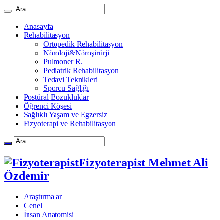
Anasayfa
Rehabilitasyon
Ortopedik Rehabilitasyon
Nöroloji&Nöroşirürji
Pulmoner R.
Pediatrik Rehabilitasyon
Tedavi Teknikleri
Sporcu Sağlığı
Postüral Bozukluklar
Öğrenci Köşesi
Sağlıklı Yaşam ve Egzersiz
Fizyoterapi ve Rehabilitasyon
Fizyoterapist Mehmet Ali
Özdemir
Araştırmalar
Genel
İnsan Anatomisi