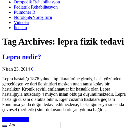
Ortopedik Rehabilitasyon
Pediatrik Rehabilitasyon
Pulmoner R.
Nöroloji&Nöroşirürji
Videolar
İletişim
Tag Archives:
lepra fizik tedavi
Lepra nedir?
Nisan 23, 2014
0
Lepra hastalığı 1876 yılında tıp litaratürüne girmiş, basil yüzünden
gerçekleşen ve deri ile sinirleri mesken tutan tanısı kolay bir
hastalıktır. Kronik seyirli enflamatuar bir hastalık olan Lepra
hastalığıyla muzdarip 4 milyon insan olduğu düşünülmektedir. Lepra
hastalığı cüzam olarakta bilinir. Eğer cüzamlı hastalara geç tanı
konulursa ya da doğru tedavi edilmezlerse, hastalığın seyri sırasında
çevresel (periferik) sinir dokusunda oluşan yıkıma bağlı …
Devamını Oku