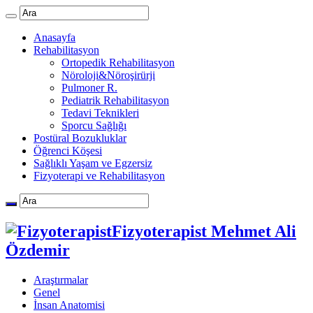
Anasayfa
Rehabilitasyon
Ortopedik Rehabilitasyon
Nöroloji&Nöroşirürji
Pulmoner R.
Pediatrik Rehabilitasyon
Tedavi Teknikleri
Sporcu Sağlığı
Postüral Bozukluklar
Öğrenci Köşesi
Sağlıklı Yaşam ve Egzersiz
Fizyoterapi ve Rehabilitasyon
Fizyoterapist Mehmet Ali
Özdemir
Araştırmalar
Genel
İnsan Anatomisi