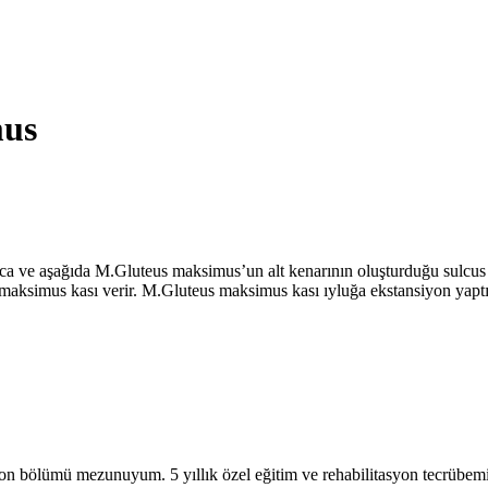
mus
iliaca ve aşağıda M.Gluteus maksimus’un alt kenarının oluşturduğu sulcus 
maksimus kası verir. M.Gluteus maksimus kası ıyluğa ekstansiyon yaptıran
on bölümü mezunuyum. 5 yıllık özel eğitim ve rehabilitasyon tecrübem