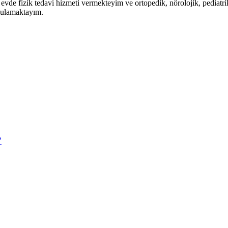
vde fizik tedavi hizmeti vermekteyim ve ortopedik, nörolojik, pediatri
ygulamaktayım.
?