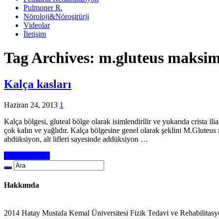
Pulmoner R.
Nöroloji&Nöroşirürji
Videolar
İletişim
Tag Archives:
m.gluteus maksi
Kalça kasları
Haziran 24, 2013
1
Kalça bölgesi, gluteal bölge olarak isimlendirilir ve yukarıda crista 
çok kalın ve yağlıdır. Kalça bölgesine genel olarak şeklini M.Gluteus 
abdüksiyon, alt lifleri sayesinde addüksiyon …
Devamını Oku
Hakkımda
2014 Hatay Mustafa Kemal Üniversitesi Fizik Tedavi ve Rehabilitasy