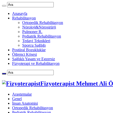
Anasayfa
Rehabilitasyon
Ortopedik Rehabilitasyon
Nöroloji&Nöroşirürji
Pulmoner R.
Pediatrik Rehabilitasyon
Tedavi Teknikleri
Sporcu Sağlığı
Postüral Bozukluklar
Öğrenci Köşesi
Sağlıklı Yaşam ve Egzersiz
Fizyoterapi ve Rehabilitasyon
Fizyoterapist Mehmet Ali 
Araştırmalar
Genel
İnsan Anatomisi
Ortopedik Rehabilitasyon
Pediatrik Rehabilitasyon