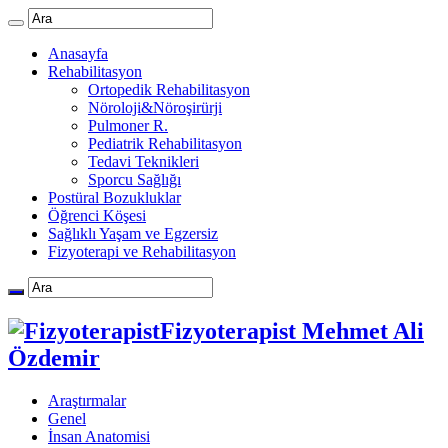
Anasayfa
Rehabilitasyon
Ortopedik Rehabilitasyon
Nöroloji&Nöroşirürji
Pulmoner R.
Pediatrik Rehabilitasyon
Tedavi Teknikleri
Sporcu Sağlığı
Postüral Bozukluklar
Öğrenci Köşesi
Sağlıklı Yaşam ve Egzersiz
Fizyoterapi ve Rehabilitasyon
Fizyoterapist Mehmet Ali
Özdemir
Araştırmalar
Genel
İnsan Anatomisi