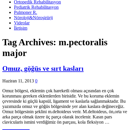
Ortopedik Rehabilitasyon
Pediatrik Rehabilitasyon
Pulmoner R.
Nöroloji&Nöroşirürji
Videolar
İletişim
Tag Archives:
m.pectoralis
major
Omuz, göğüs ve sırt kasları
Haziran 11, 2013
0
Omuz bölgesi, eklemin çok hareketli olması açısından en çok
korunması gereken eklemlerden birisidir. Ve bu koruma eklemin
çevresinde ki güçlü kapsül, ligament ve kaslarla sağlanmaktadır. Bu
yazımızda omuz ve göğüs bölgesinde yer alan kaslara değineceğiz.
Omuz bölgesinin şeklini m.deltoideus verir. M.deltoideus, ön,orta ve
arka parça olmak üzere üç parça olarak incelenir. Kasın pars
clavicularis ismini verdiğimiz ön parçası, kola fleksiyon …