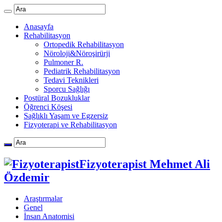
Anasayfa
Rehabilitasyon
Ortopedik Rehabilitasyon
Nöroloji&Nöroşirürji
Pulmoner R.
Pediatrik Rehabilitasyon
Tedavi Teknikleri
Sporcu Sağlığı
Postüral Bozukluklar
Öğrenci Köşesi
Sağlıklı Yaşam ve Egzersiz
Fizyoterapi ve Rehabilitasyon
Fizyoterapist Mehmet Ali
Özdemir
Araştırmalar
Genel
İnsan Anatomisi