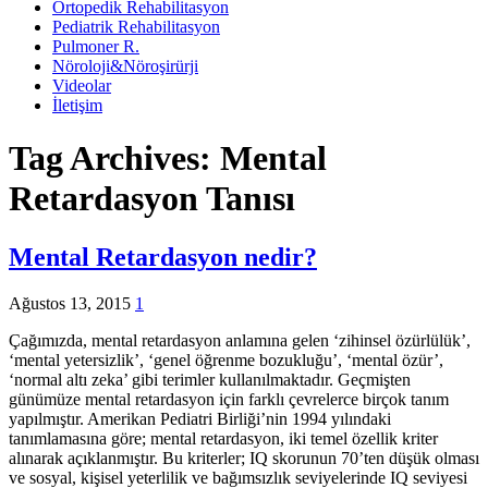
Ortopedik Rehabilitasyon
Pediatrik Rehabilitasyon
Pulmoner R.
Nöroloji&Nöroşirürji
Videolar
İletişim
Tag Archives:
Mental
Retardasyon Tanısı
Mental Retardasyon nedir?
Ağustos 13, 2015
1
Çağımızda, mental retardasyon anlamına gelen ‘zihinsel özürlülük’,
‘mental yetersizlik’, ‘genel öğrenme bozukluğu’, ‘mental özür’,
‘normal altı zeka’ gibi terimler kullanılmaktadır. Geçmişten
günümüze mental retardasyon için farklı çevrelerce birçok tanım
yapılmıştır. Amerikan Pediatri Birliği’nin 1994 yılındaki
tanımlamasına göre; mental retardasyon, iki temel özellik kriter
alınarak açıklanmıştır. Bu kriterler; IQ skorunun 70’ten düşük olması
ve sosyal, kişisel yeterlilik ve bağımsızlık seviyelerinde IQ seviyesi