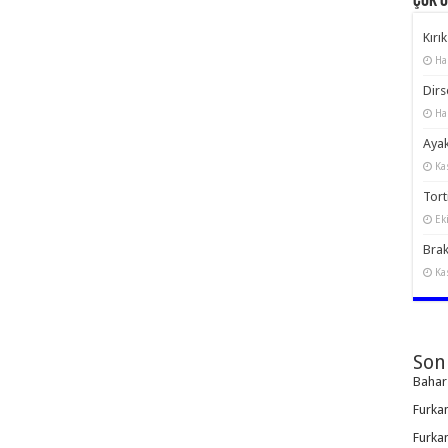
Çok 
Kırık
Ha
Dirs
Ha
Ayak
Ka
Torti
Ek
Brak
Ka
Son
Bahar
Furka
Furka