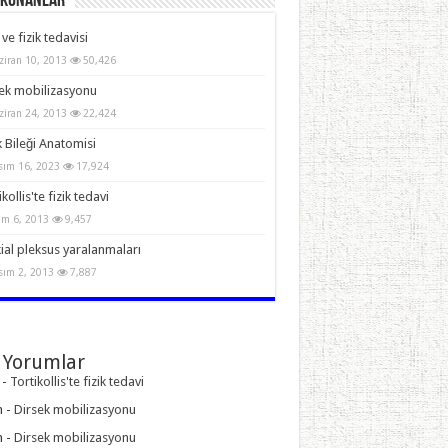
Okunanlar
 ve fizik tedavisi
ziran 10, 2013
50,426
ek mobilizasyonu
ziran 24, 2013
22,424
 Bileği Anatomisi
sım 16, 2023
17,924
kollis'te fizik tedavi
im 6, 2013
9,457
ial pleksus yaralanmaları
sım 2, 2013
7,887
 Yorumlar
-
Tortikollis'te fizik tedavi
n
-
Dirsek mobilizasyonu
n
-
Dirsek mobilizasyonu