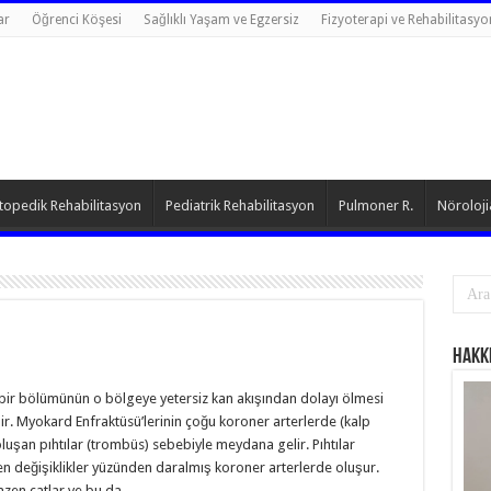
ar
Öğrenci Köşesi
Sağlıklı Yaşam ve Egzersiz
Fizyoterapi ve Rehabilitasyo
topedik Rehabilitasyon
Pediatrik Rehabilitasyon
Pulmoner R.
Nöroloji
Hakk
n bir bölümünün o bölgeye yetersiz kan akışından dolayı ölmesi
r. Myokard Enfraktüsü’lerinin çoğu koroner arterlerde (kalp
luşan pıhtılar (trombüs) sebebiyle meydana gelir. Pıhtılar
 değişiklikler yüzünden daralmış koroner arterlerde oluşur.
bazen çatlar ve bu da …