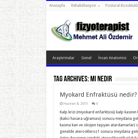
Anasayfa
Rehabilitasyon
Postüral Bozuklukl
Araştırmalar
Genel
İnsan Anatomisi
Or
Tag Archives:
MI nedir
Myokard Enfraktüsü nedir?
Haziran 8, 2013
0
Kalp krizi (miyokard enfarktüsü) kalp kasını
(kalıcı hasara uğraması) sonucu meydana geli
kasına kan ve oksijen taşıyan atardamarlar) o
genelde ateroskleroz1 sonucu meydana gelen
Arter duvarının içindeki aterosklerotik plak 