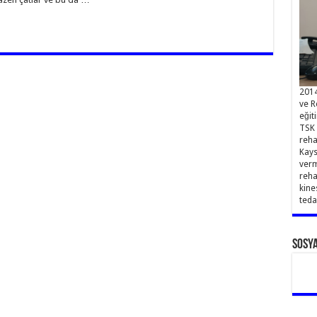
2014
ve R
eğit
TSK 
reha
Kays
verm
reha
kine
teda
Sosy