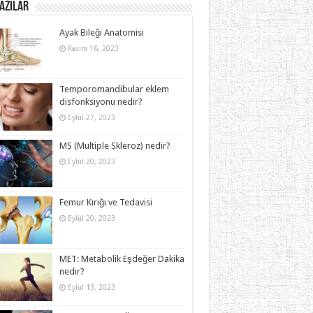
azılar
Ayak Bileği Anatomisi
Kasım 16, 2023
Temporomandibular eklem
disfonksiyonu nedir?
Eylül 27, 2023
MS (Multiple Skleroz) nedir?
Eylül 20, 2023
Femur Kırığı ve Tedavisi
Eylül 20, 2023
MET: Metabolik Eşdeğer Dakika
nedir?
Eylül 13, 2023