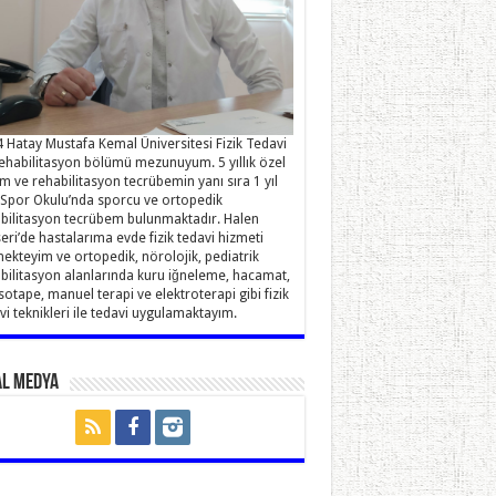
 Hatay Mustafa Kemal Üniversitesi Fizik Tedavi
ehabilitasyon bölümü mezunuyum. 5 yıllık özel
im ve rehabilitasyon tecrübemin yanı sıra 1 yıl
Spor Okulu’nda sporcu ve ortopedik
bilitasyon tecrübem bulunmaktadır. Halen
eri’de hastalarıma evde fizik tedavi hizmeti
ekteyim ve ortopedik, nörolojik, pediatrik
bilitasyon alanlarında kuru iğneleme, hacamat,
sotape, manuel terapi ve elektroterapi gibi fizik
vi teknikleri ile tedavi uygulamaktayım.
al Medya