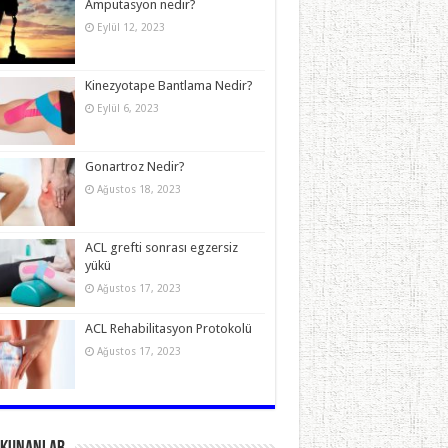
Amputasyon nedir?
Eylül 12, 2023
Kinezyotape Bantlama Nedir?
Eylül 6, 2023
Gonartroz Nedir?
Ağustos 18, 2023
ACL grefti sonrası egzersiz
yükü
Ağustos 17, 2023
ACL Rehabilitasyon Protokolü
Ağustos 17, 2023