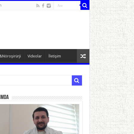
n
&Nöroşirürji
Videolar
İletişim
ımda