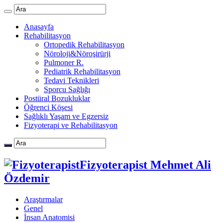
Anasayfa
Rehabilitasyon
Ortopedik Rehabilitasyon
Nöroloji&Nöroşirürji
Pulmoner R.
Pediatrik Rehabilitasyon
Tedavi Teknikleri
Sporcu Sağlığı
Postüral Bozukluklar
Öğrenci Köşesi
Sağlıklı Yaşam ve Egzersiz
Fizyoterapi ve Rehabilitasyon
Fizyoterapist Mehmet Ali
Özdemir
Araştırmalar
Genel
İnsan Anatomisi