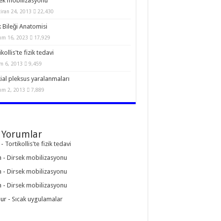
ek mobilizasyonu
iran 24, 2013
22,430
 Bileği Anatomisi
ım 16, 2023
17,929
kollis'te fizik tedavi
m 6, 2013
9,459
ial pleksus yaralanmaları
ım 2, 2013
7,889
 Yorumlar
-
Tortikollis'te fizik tedavi
n
-
Dirsek mobilizasyonu
n
-
Dirsek mobilizasyonu
n
-
Dirsek mobilizasyonu
ur
-
Sıcak uygulamalar