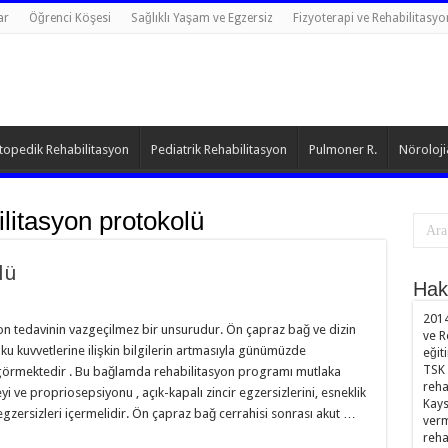
ar
Öğrenci Köşesi
Sağlıklı Yaşam ve Egzersiz
Fizyoterapi ve Rehabilitasyo
topedik Rehabilitasyon
Pediatrik Rehabilitasyon
Pulmoner R.
Nöroloji
litasyon protokolü
lü
Hak
2014
on tedavinin vazgeçilmez bir unsurudur. Ön çapraz bağ ve dizin
ve R
ku kuvvetlerine ilişkin bilgilerin artmasıyla günümüzde
eğit
TSK 
 görmektedir . Bu bağlamda rehabilitasyon programı mutlaka
reha
ve propriosepsiyonu , açık-kapalı zincir egzersizlerini, esneklik
Kays
gzersizleri içermelidir. Ön çapraz bağ cerrahisi sonrası akut …
verm
reha