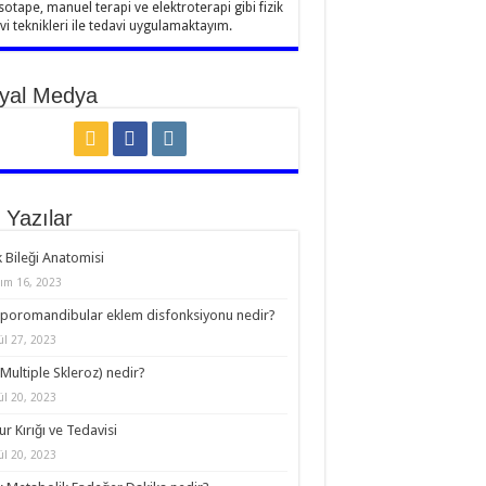
sotape, manuel terapi ve elektroterapi gibi fizik
vi teknikleri ile tedavi uygulamaktayım.
yal Medya
 Yazılar
 Bileği Anatomisi
ım 16, 2023
oromandibular eklem disfonksiyonu nedir?
ül 27, 2023
Multiple Skleroz) nedir?
ül 20, 2023
r Kırığı ve Tedavisi
ül 20, 2023