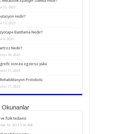
 Metabolik Eşdeğer Dakika nedir?
ül 13, 2023
utasyon nedir?
ül 12, 2023
zyotape Bantlama Nedir?
ül 6, 2023
rtroz Nedir?
stos 18, 2023
grefti sonrası egzersiz yükü
stos 17, 2023
Rehabilitasyon Protokolü
stos 17, 2023
 Okunanlar
 ve fizik tedavisi
iran 10, 2013
50,428