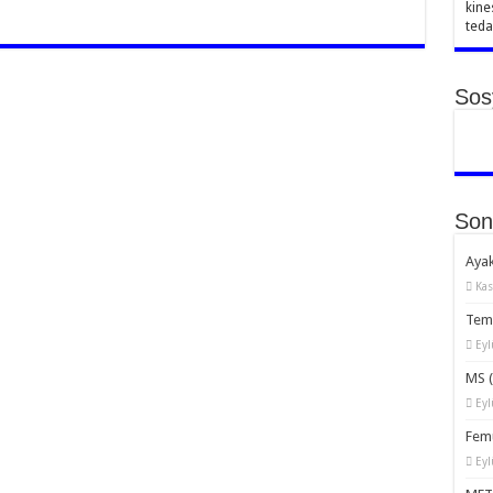
kine
teda
Sos
Son
Ayak
Kas
Temp
Eyl
MS (
Eyl
Femu
Eyl