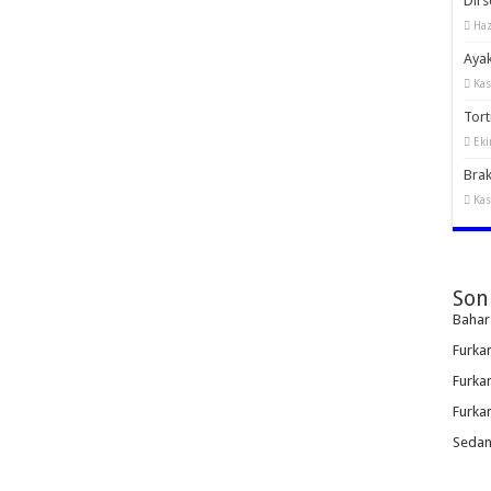
Dirs
Haz
Ayak
Kas
Torti
Eki
Brak
Kas
Son
Bahar
Furka
Furka
Furka
Sedan