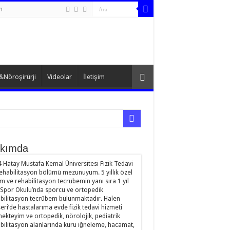
n
&Nöroşirürji
Videolar
İletişim
kımda
 Hatay Mustafa Kemal Üniversitesi Fizik Tedavi
ehabilitasyon bölümü mezunuyum. 5 yıllık özel
im ve rehabilitasyon tecrübemin yanı sıra 1 yıl
Spor Okulu’nda sporcu ve ortopedik
bilitasyon tecrübem bulunmaktadır. Halen
eri’de hastalarıma evde fizik tedavi hizmeti
ekteyim ve ortopedik, nörolojik, pediatrik
bilitasyon alanlarında kuru iğneleme, hacamat,