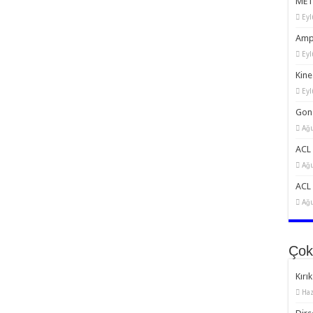
MET:
Eyl
Amp
Eyl
Kine
Eyl
Gona
Ağu
ACL 
Ağu
ACL 
Ağu
Çok
Kırık
Haz