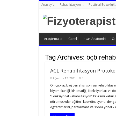
Anasayfa
Rehabilitasyon
Postüral Bozuklukl
Araştırmalar
Genel
İnsan Anatomisi
Or
Tag Archives:
öçb rehabi
ACL Rehabilitasyon Protoko
Ağustos 17, 2023
0
Ön çapraz bağ cerrahisi sonrası rehabilitasy
biyomekaniği, kinematiği, fonksiyonları ve do
“Fonksiyonel Rehabilitasyon” kavramı kabul
nöromuskuler eğitimi, koordinasyonu, dengeyi 
egzersizlerini, performans ve spora yönelik e