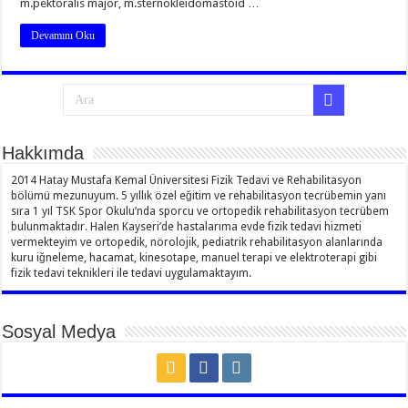
m.pektoralis major, m.sternokleidomastoid …
Devamını Oku
Hakkımda
2014 Hatay Mustafa Kemal Üniversitesi Fizik Tedavi ve Rehabilitasyon
bölümü mezunuyum. 5 yıllık özel eğitim ve rehabilitasyon tecrübemin yanı
sıra 1 yıl TSK Spor Okulu’nda sporcu ve ortopedik rehabilitasyon tecrübem
bulunmaktadır. Halen Kayseri’de hastalarıma evde fizik tedavi hizmeti
vermekteyim ve ortopedik, nörolojik, pediatrik rehabilitasyon alanlarında
kuru iğneleme, hacamat, kinesotape, manuel terapi ve elektroterapi gibi
fizik tedavi teknikleri ile tedavi uygulamaktayım.
Sosyal Medya