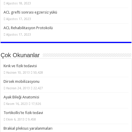
Ağustos 18, 2023
ACL grefti sonrası egzersiz yükü
Ağustos 17, 2023
ACL Rehabilitasyon Protokolü
Ağustos 17, 2023
Çok Okunanlar
Kırık ve fizik tedavisi
Haziran 10, 2013
50,428
Dirsek mobilizasyonu
Haziran 24, 2013
22,427
Ayak Bileği Anatomisi
Kasım 16, 2023
17,926
Tortikollis'te fizik tedavi
Ekim 6, 2013
9,458
Brakial pleksus yaralanmaları