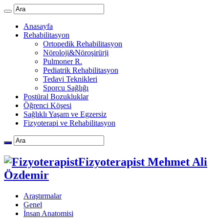
Anasayfa
Rehabilitasyon
Ortopedik Rehabilitasyon
Nöroloji&Nöroşirürji
Pulmoner R.
Pediatrik Rehabilitasyon
Tedavi Teknikleri
Sporcu Sağlığı
Postüral Bozukluklar
Öğrenci Köşesi
Sağlıklı Yaşam ve Egzersiz
Fizyoterapi ve Rehabilitasyon
Fizyoterapist Mehmet Ali
Özdemir
Araştırmalar
Genel
İnsan Anatomisi