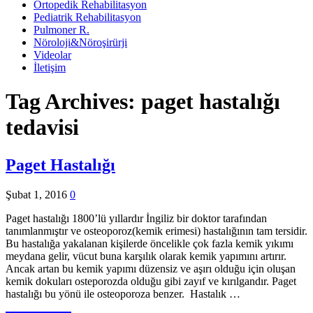
Ortopedik Rehabilitasyon
Pediatrik Rehabilitasyon
Pulmoner R.
Nöroloji&Nöroşirürji
Videolar
İletişim
Tag Archives:
paget hastalığı
tedavisi
Paget Hastalığı
Şubat 1, 2016
0
Paget hastalığı 1800’lü yıllardır İngiliz bir doktor tarafından
tanımlanmıştır ve osteoporoz(kemik erimesi) hastalığının tam tersidir.
Bu hastalığa yakalanan kişilerde öncelikle çok fazla kemik yıkımı
meydana gelir, vücut buna karşılık olarak kemik yapımını artırır.
Ancak artan bu kemik yapımı düzensiz ve aşırı olduğu için oluşan
kemik dokuları osteporozda olduğu gibi zayıf ve kırılgandır. Paget
hastalığı bu yönü ile osteoporoza benzer. Hastalık …