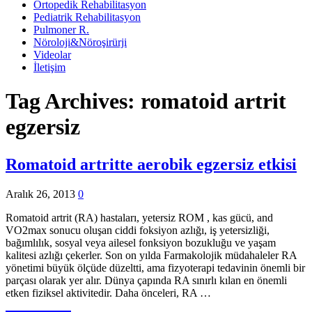
Ortopedik Rehabilitasyon
Pediatrik Rehabilitasyon
Pulmoner R.
Nöroloji&Nöroşirürji
Videolar
İletişim
Tag Archives:
romatoid artrit
egzersiz
Romatoid artritte aerobik egzersiz etkisi
Aralık 26, 2013
0
Romatoid artrit (RA) hastaları, yetersiz ROM , kas gücü, and
VO2max sonucu oluşan ciddi foksiyon azlığı, iş yetersizliği,
bağımlılık, sosyal veya ailesel fonksiyon bozukluğu ve yaşam
kalitesi azlığı çekerler. Son on yılda Farmakolojik müdahaleler RA
yönetimi büyük ölçüde düzeltti, ama fizyoterapi tedavinin önemli bir
parçası olarak yer alır. Dünya çapında RA sınırlı kılan en önemli
etken fiziksel aktivitedir. Daha önceleri, RA …