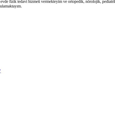
vde fizik tedavi hizmeti vermekteyim ve ortopedik, nörolojik, pediatri
ygulamaktayım.
?