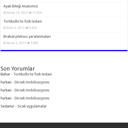
Ayak Bileği Anatomisi
Kasım 16, 2023
17,924
Tortikollis'te fizik tedavi
Ekim 6, 2013
9,456
Brakial pleksus yaralanmaları
Kasım 2, 2013
7,885
Son Yorumlar
Bahar
-
Tortikollis'te fizik tedavi
Furkan
-
Dirsek mobilizasyonu
Furkan
-
Dirsek mobilizasyonu
Furkan
-
Dirsek mobilizasyonu
Sedanur
-
Sıcak uygulamalar