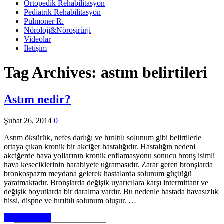
Ortopedik Rehabilitasyon
Pediatrik Rehabilitasyon
Pulmoner R.
Nöroloji&Nöroşirürji
Videolar
İletişim
Tag Archives:
astım belirtileri
Astım nedir?
Şubat 26, 2014
0
Astım öksürük, nefes darlığı ve hırıltılı solunum gibi belirtilerle
ortaya çıkan kronik bir akciğer hastalığıdır. Hastalığın nedeni
akciğerde hava yollarının kronik enflamasyonu sonucu bronş isimli
hava keseciklerinin harabiyete uğramasıdır. Zarar geren bronşlarda
bronkospazm meydana gelerek hastalarda solunum güçlüğü
yaratmaktadır. Bronşlarda değişik uyarıcılara karşı intermittant ve
değişik boyutlarda bir daralma vardır. Bu nedenle hastada havasızlık
hissi, dispne ve hırıltılı solunum oluşur. …
Devamını Oku