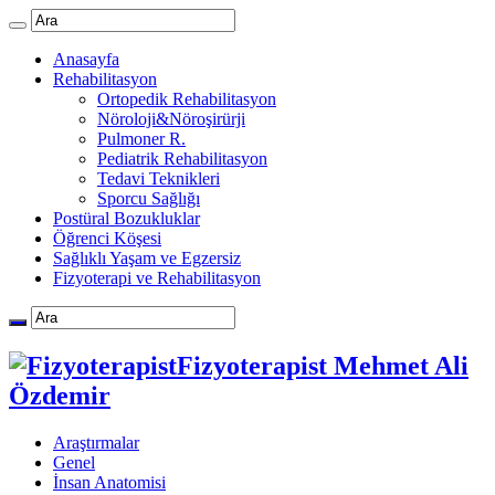
Anasayfa
Rehabilitasyon
Ortopedik Rehabilitasyon
Nöroloji&Nöroşirürji
Pulmoner R.
Pediatrik Rehabilitasyon
Tedavi Teknikleri
Sporcu Sağlığı
Postüral Bozukluklar
Öğrenci Köşesi
Sağlıklı Yaşam ve Egzersiz
Fizyoterapi ve Rehabilitasyon
Fizyoterapist Mehmet Ali
Özdemir
Araştırmalar
Genel
İnsan Anatomisi