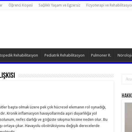
ar
Öğrenci Köşesi
Sağlıklı Yaşam ve Egzersiz
Fizyoterapi ve Rehabilitasyo
topedik Rehabilitasyon
Pediatrik Rehabilitasyon
Pulmoner R.
Nöroloji
lişkisi
Hakk
ositler başta olmak üzere pek çok hücresel elemanın rol oynadığı,
ıdır. Kronik inflamasyon havayollarında aşırı duyarlılığa yol
ı solunum, nefes darlığı ve göğüste sıkışma hissine neden olur. Bu
ı ortaya çıkar. Havayolu obstrüksiyonu değişik derecelerde
lmektedir. …