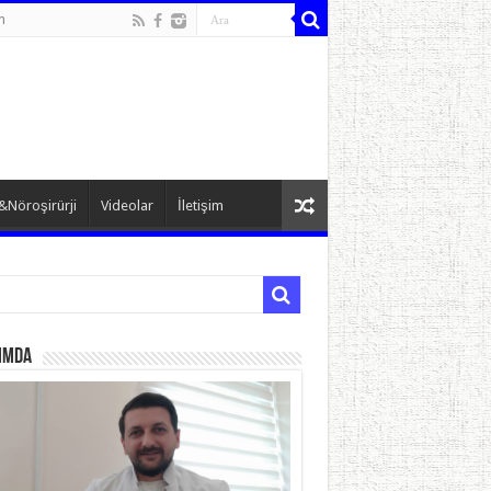
n
&Nöroşirürji
Videolar
İletişim
ımda