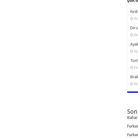
Çok 
Kırık
Ha
Dirs
Ha
Ayak
Ka
Torti
Ek
Brak
Ka
Son
Bahar
Furka
Furka