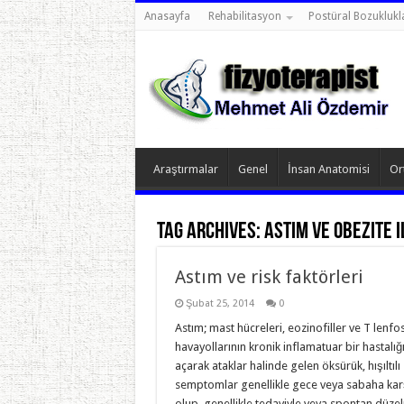
Anasayfa
Rehabilitasyon
Postüral Bozuklukl
Araştırmalar
Genel
İnsan Anatomisi
Or
Tag Archives:
astım ve obezite i
Astım ve risk faktörleri
Şubat 25, 2014
0
Astım; mast hücreleri, eozinofiller ve T lenf
havayollarının kronik inflamatuar bir hastalığ
açarak ataklar halinde gelen öksürük, hışıltıl
semptomlar genellikle gece veya sabaha karş
olup, genellikle tedaviyle veya spontan düze