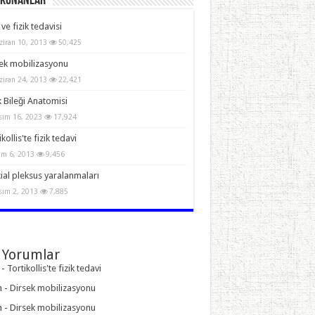
Okunanlar
 ve fizik tedavisi
ziran 10, 2013
50,425
ek mobilizasyonu
ziran 24, 2013
22,421
 Bileği Anatomisi
sım 16, 2023
17,924
kollis'te fizik tedavi
im 6, 2013
9,456
ial pleksus yaralanmaları
sım 2, 2013
7,885
 Yorumlar
-
Tortikollis'te fizik tedavi
n
-
Dirsek mobilizasyonu
n
-
Dirsek mobilizasyonu