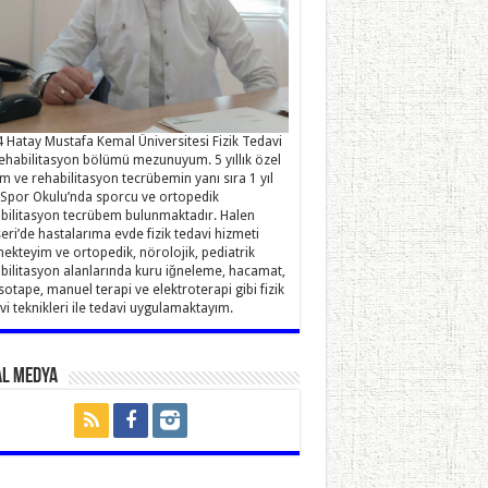
 Hatay Mustafa Kemal Üniversitesi Fizik Tedavi
ehabilitasyon bölümü mezunuyum. 5 yıllık özel
im ve rehabilitasyon tecrübemin yanı sıra 1 yıl
Spor Okulu’nda sporcu ve ortopedik
bilitasyon tecrübem bulunmaktadır. Halen
eri’de hastalarıma evde fizik tedavi hizmeti
ekteyim ve ortopedik, nörolojik, pediatrik
bilitasyon alanlarında kuru iğneleme, hacamat,
sotape, manuel terapi ve elektroterapi gibi fizik
vi teknikleri ile tedavi uygulamaktayım.
al Medya