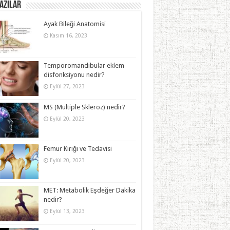
azılar
Ayak Bileği Anatomisi
Kasım 16, 2023
Temporomandibular eklem
disfonksiyonu nedir?
Eylül 27, 2023
MS (Multiple Skleroz) nedir?
Eylül 20, 2023
Femur Kırığı ve Tedavisi
Eylül 20, 2023
MET: Metabolik Eşdeğer Dakika
nedir?
Eylül 13, 2023