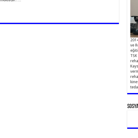
2014
ve R
eğit
TSK 
reha
Kays
verm
reha
kine
teda
Sosy