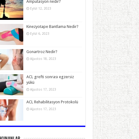
Amputasyon nedir?
Eylül 12, 2023
Kinezyotape Bantlama Nedir?
Eylül 6, 2023
Gonartroz Nedir?
Ağustos 18, 2023
ACL grefti sonrası egzersiz
yükü
Ağustos 17, 2023
ACL Rehabilitasyon Protokolü
Ağustos 17, 2023