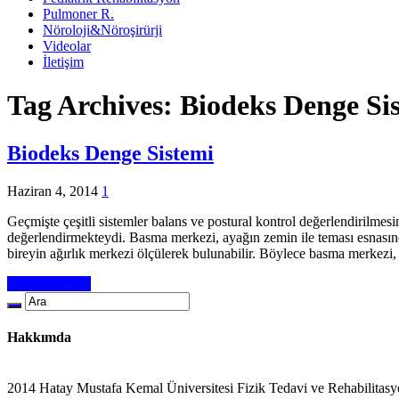
Pulmoner R.
Nöroloji&Nöroşirürji
Videolar
İletişim
Tag Archives:
Biodeks Denge Si
Biodeks Denge Sistemi
Haziran 4, 2014
1
Geçmişte çeşitli sistemler balans ve postural kontrol değerlendirilmesi
değerlendirmekteydi. Basma merkezi, ayağın zemin ile teması esnası
bireyin ağırlık merkezi ölçülerek bulunabilir. Böylece basma merkezi,
Devamını Oku
Hakkımda
2014 Hatay Mustafa Kemal Üniversitesi Fizik Tedavi ve Rehabilitasy