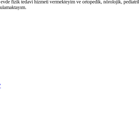
vde fizik tedavi hizmeti vermekteyim ve ortopedik, nörolojik, pediatri
ygulamaktayım.
?