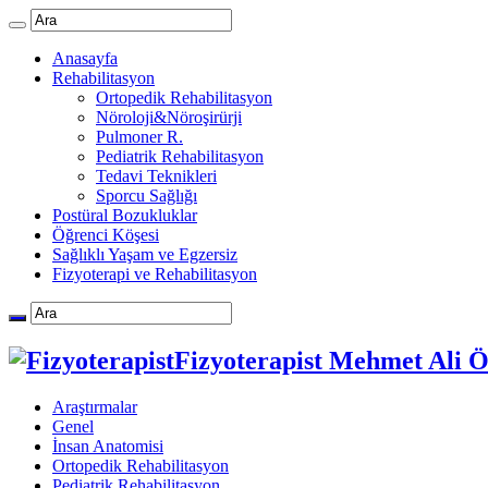
Anasayfa
Rehabilitasyon
Ortopedik Rehabilitasyon
Nöroloji&Nöroşirürji
Pulmoner R.
Pediatrik Rehabilitasyon
Tedavi Teknikleri
Sporcu Sağlığı
Postüral Bozukluklar
Öğrenci Köşesi
Sağlıklı Yaşam ve Egzersiz
Fizyoterapi ve Rehabilitasyon
Fizyoterapist Mehmet Ali 
Araştırmalar
Genel
İnsan Anatomisi
Ortopedik Rehabilitasyon
Pediatrik Rehabilitasyon