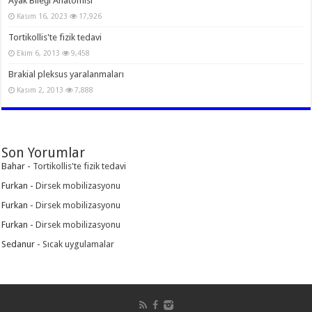
Ayak Bileği Anatomisi
Kasım 16, 2023
17,926
Tortikollis'te fizik tedavi
Ekim 6, 2013
9,458
Brakial pleksus yaralanmaları
Kasım 2, 2013
7,888
Son Yorumlar
Bahar
-
Tortikollis'te fizik tedavi
Furkan
-
Dirsek mobilizasyonu
Furkan
-
Dirsek mobilizasyonu
Furkan
-
Dirsek mobilizasyonu
Sedanur
-
Sıcak uygulamalar