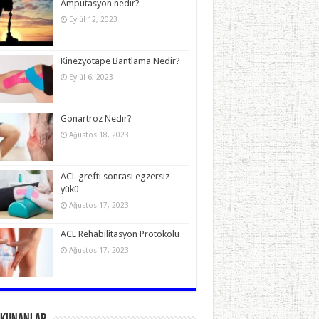
Amputasyon nedir?
Eylül 12, 2023
Kinezyotape Bantlama Nedir?
Eylül 6, 2023
Gonartroz Nedir?
Ağustos 18, 2023
ACL grefti sonrası egzersiz
yükü
Ağustos 17, 2023
ACL Rehabilitasyon Protokolü
Ağustos 17, 2023