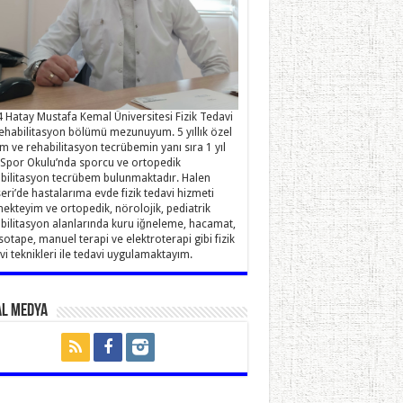
 Hatay Mustafa Kemal Üniversitesi Fizik Tedavi
ehabilitasyon bölümü mezunuyum. 5 yıllık özel
im ve rehabilitasyon tecrübemin yanı sıra 1 yıl
Spor Okulu’nda sporcu ve ortopedik
bilitasyon tecrübem bulunmaktadır. Halen
eri’de hastalarıma evde fizik tedavi hizmeti
ekteyim ve ortopedik, nörolojik, pediatrik
bilitasyon alanlarında kuru iğneleme, hacamat,
sotape, manuel terapi ve elektroterapi gibi fizik
vi teknikleri ile tedavi uygulamaktayım.
al Medya