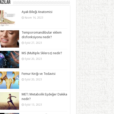
azılar
Ayak Bileği Anatomisi
Kasım 16, 2023
Temporomandibular eklem
disfonksiyonu nedir?
Eylül 27, 2023
MS (Multiple Skleroz) nedir?
Eylül 20, 2023
Femur Kırığı ve Tedavisi
Eylül 20, 2023
MET: Metabolik Eşdeğer Dakika
nedir?
Eylül 13, 2023