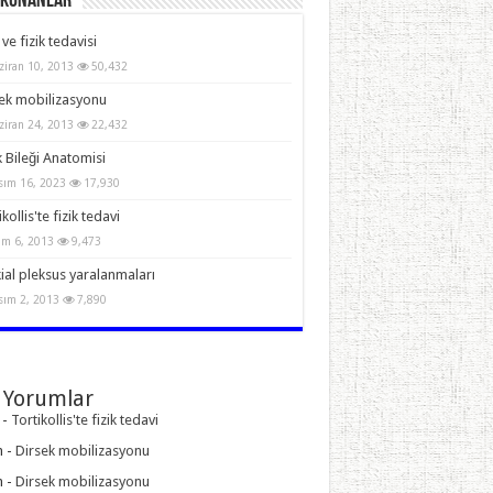
Okunanlar
 ve fizik tedavisi
ziran 10, 2013
50,432
ek mobilizasyonu
ziran 24, 2013
22,432
 Bileği Anatomisi
sım 16, 2023
17,930
kollis'te fizik tedavi
im 6, 2013
9,473
ial pleksus yaralanmaları
sım 2, 2013
7,890
 Yorumlar
-
Tortikollis'te fizik tedavi
n
-
Dirsek mobilizasyonu
n
-
Dirsek mobilizasyonu