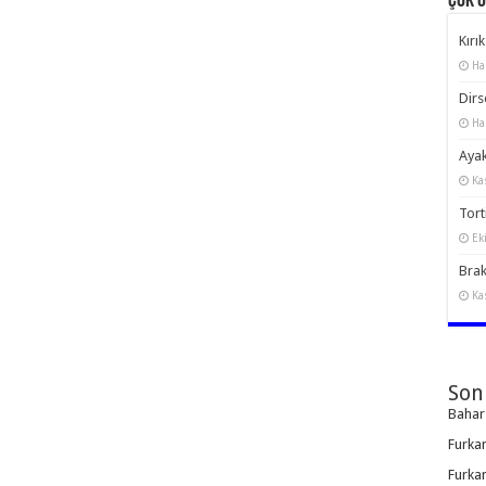
Çok 
Kırık
Ha
Dirs
Ha
Ayak
Ka
Torti
Ek
Brak
Ka
Son
Bahar
Furka
Furka