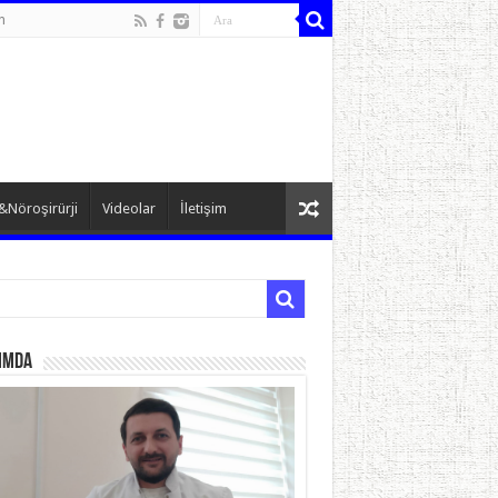
n
&Nöroşirürji
Videolar
İletişim
ımda