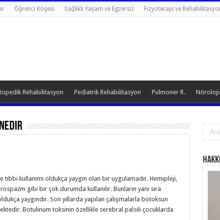
ar
Öğrenci Köşesi
Sağlıklı Yaşam ve Egzersiz
Fizyoterapi ve Rehabilitasyo
topedik Rehabilitasyon
Pediatrik Rehabilitasyon
Pulmoner R.
Nöroloji
nedir
Hakk
ve tıbbi kullanımı oldukça yaygın olan bir uygulamadır. Hemipleji,
farospazm gibi bir çok durumda kullanılır. Bunların yanı sıra
 oldukça yaygındır. Son yıllarda yapılan çalışmalarla botoksun
edir. Botulinum toksinin özellikle serebral palsili çocuklarda
…