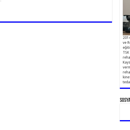
2014
ve R
eğit
TSK 
reha
Kays
verm
reha
kine
teda
Sosy