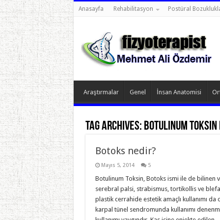
Anasayfa
Rehabilitasyon
Postüral Bozuklukl
Araştırmalar
Genel
İnsan Anatomisi
Or
Tag Archives:
Botulinum Toksin 
Botoks nedir?
Mayıs 5, 2014
5
Botulinum Toksin, Botoks ismi ile de bilinen 
serebral palsi, strabismus, tortikollis ve ble
plastik cerrahide estetik amaçlı kullanımı da
karpal tünel sendromunda kullanımı denenmekt
kullanımı yaygındır. Kas içine enjekte edilen 