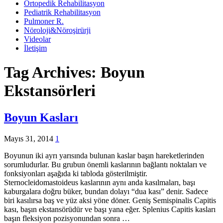
Ortopedik Rehabilitasyon
Pediatrik Rehabilitasyon
Pulmoner R.
Nöroloji&Nöroşirürji
Videolar
İletişim
Tag Archives:
Boyun
Ekstansörleri
Boyun Kasları
Mayıs 31, 2014
1
Boyunun iki ayrı yarısında bulunan kaslar başın hareketlerinden
sorumludurlar. Bu grubun önemli kaslarının bağlantı noktaları ve
fonksiyonları aşağıda ki tabloda gösterilmiştir.
Sternocleidomastoideus kaslarının aynı anda kasılmaları, başı
kaburgalara doğru büker, bundan dolayı “dua kası” denir. Sadece
biri kasılırsa baş ve yüz aksi yöne döner. Geniş Semispinalis Capitis
kası, başın ekstansörüdür ve başı yana eğer. Splenius Capitis kasları
başın fleksiyon pozisyonundan sonra …