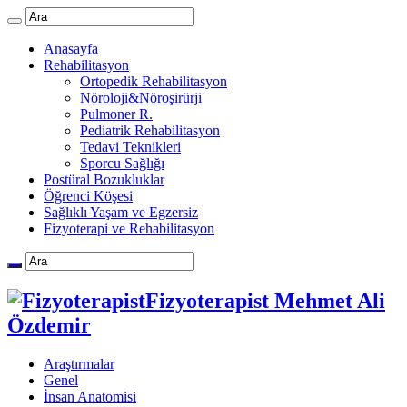
Anasayfa
Rehabilitasyon
Ortopedik Rehabilitasyon
Nöroloji&Nöroşirürji
Pulmoner R.
Pediatrik Rehabilitasyon
Tedavi Teknikleri
Sporcu Sağlığı
Postüral Bozukluklar
Öğrenci Köşesi
Sağlıklı Yaşam ve Egzersiz
Fizyoterapi ve Rehabilitasyon
Fizyoterapist Mehmet Ali
Özdemir
Araştırmalar
Genel
İnsan Anatomisi